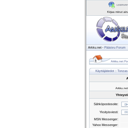
Kirjaa minut ai
Arkku.net
-
Pääsivu
Forum
Arkku.net Fo
Käyttäjätiedot :: Tonzas
A
Arkku.net
Yhteyst
Sähköpostiosoite:
Yksityisviesti:
MSN Messenger:
Yahoo Messenger: