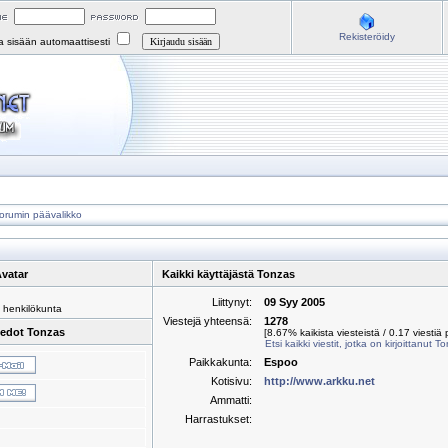
Rekisteröidy
na sisään automaattisesti
orumin päävalikko
vatar
Kaikki käyttäjästä Tonzas
Liittynyt:
09 Syy 2005
 henkilökunta
Viestejä yhteensä:
1278
iedot Tonzas
[8.67% kaikista viesteistä / 0.17 viestiä 
Etsi kaikki viestit, jotka on kirjoittanut T
Paikkakunta:
Espoo
Kotisivu:
http://www.arkku.net
Ammatti:
Harrastukset: