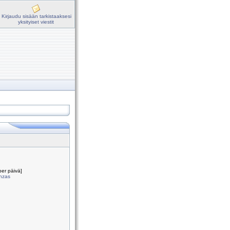
Kirjaudu sisään tarkistaaksesi
yksityiset viestit
per päivä]
onzas