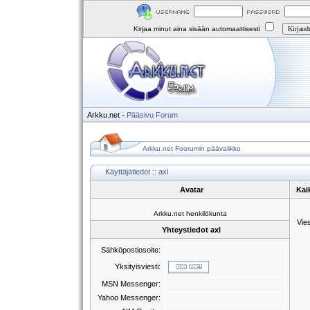
Kirjaa minut aina sisään automaattisesti
Arkku.net
-
Pääsivu
Forum
Arkku.net Foorumin päävalikko
Käyttäjätiedot :: axl
Avatar
Kaik
Arkku.net henkilökunta
Vie
Yhteystiedot axl
Sähköpostiosoite:
Yksityisviesti:
MSN Messenger:
Yahoo Messenger: