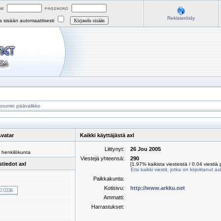
Rekisteröidy
na sisään automaattisesti
orumin päävalikko
vatar
Kaikki käyttäjästä axl
Liittynyt:
26 Jou 2005
 henkilökunta
Viestejä yhteensä:
290
tiedot axl
[1.97% kaikista viesteistä / 0.04 viestiä 
Etsi kaikki viestit, jotka on kirjoittanut axl
Paikkakunta:
Kotisivu:
http://www.arkku.net
Ammatti:
Harrastukset: