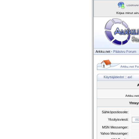
Kirjaa minut ai
Arkku.net
-
Pääsivu
Forum
Arkku.net Fo
Käyttäjätiedot :: axl
A
Arkku.net
Yhteys
Sähköpostiosoite:
Yksityisviesti:
MSN Messenger:
Yahoo Messenger: