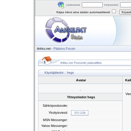
Kirjaa minut aina sisään automaattisesti
Arkku.net
-
Pääsivu
Forum
Arkku.net Foorumin päävalikko
Käyttäjätiedot :: hegs
Avatar
Kai
-
Vie
Yhteystiedot hegs
Sähköpostiosoite:
Yksityisviesti:
MSN Messenger:
Yahoo Messenger: