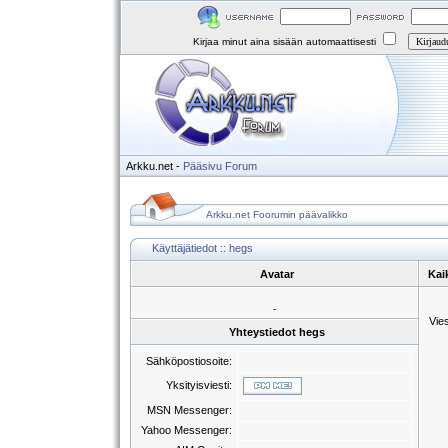
Kirjaa minut aina sisään automaattisesti
Arkku.net
-
Pääsivu
Forum
Arkku.net Foorumin päävalikko
Käyttäjätiedot :: hegs
Avatar
Kai
-
Vie
Yhteystiedot hegs
Sähköpostiosoite:
Yksityisviesti:
MSN Messenger:
Yahoo Messenger: