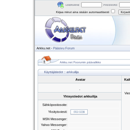
Kirjaa minut aina sisään automaattisesti
Arkku.net
-
Pääsivu
Forum
Arkku.net Foorumin päävalikko
Käyttäjätiedot :: arkkuilija
Avatar
Kaik
-
Vie
Yhteystiedot arkkuilija
Sähköpostiosoite:
Yksityisviesti:
MSN Messenger:
Yahoo Messenger: