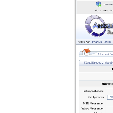
Kirjaa minut ai
Arkku.net
-
Pääsivu
Forum
Arkku.net Fo
Käyttäjätiedot :: miksu9
A
Yhteysti
Sähköpostiosoite:
Yksityisviesti:
MSN Messenger:
Yahoo Messenger: