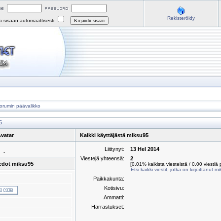
Rekisteröidy
na sisään automaattisesti
orumin päävalikko
5
vatar
Kaikki käyttäjästä miksu95
Liittynyt:
13 Hel 2014
-
Viestejä yhteensä:
2
edot miksu95
[0.01% kaikista viesteistä / 0.00 viestiä 
Etsi kaikki viestit, jotka on kirjoittanut 
Paikkakunta:
Kotisivu:
Ammatti:
Harrastukset: