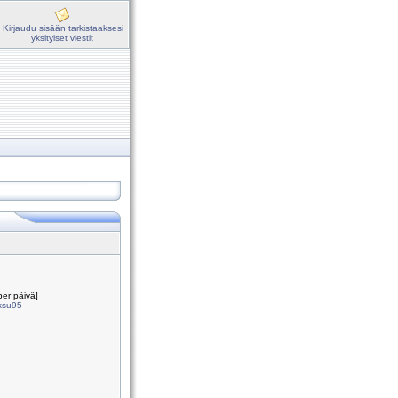
Kirjaudu sisään tarkistaaksesi
yksityiset viestit
per päivä]
miksu95