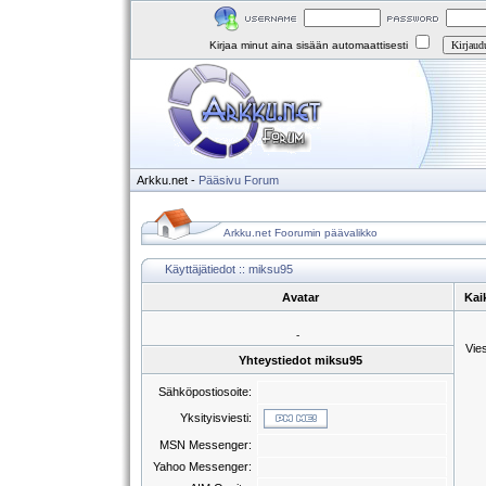
Kirjaa minut aina sisään automaattisesti
Arkku.net
-
Pääsivu
Forum
Arkku.net Foorumin päävalikko
Käyttäjätiedot :: miksu95
Avatar
Kai
-
Vie
Yhteystiedot miksu95
Sähköpostiosoite:
Yksityisviesti:
MSN Messenger:
Yahoo Messenger: