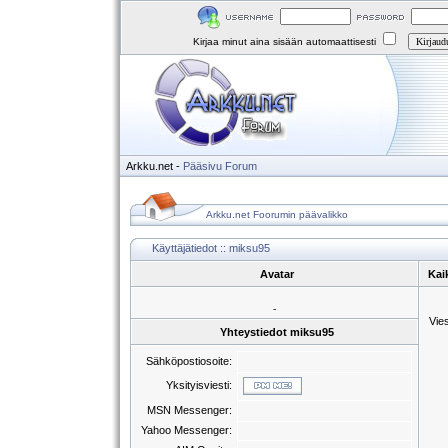
Kirjaa minut aina sisään automaattisesti
Arkku.net
-
Pääsivu
Forum
Arkku.net Foorumin päävalikko
Käyttäjätiedot :: miksu95
Avatar
Kai
-
Vie
Yhteystiedot miksu95
Sähköpostiosoite:
Yksityisviesti:
MSN Messenger:
Yahoo Messenger: