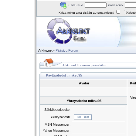
Kirjaa minut aina sisään automaattisesti
Arkku.net
-
Pääsivu
Forum
Arkku.net Foorumin päävalikko
Käyttäjätiedot :: miksu95
Avatar
Kai
-
Vie
Yhteystiedot miksu95
Sähköpostiosoite:
Yksityisviesti:
MSN Messenger:
Yahoo Messenger: