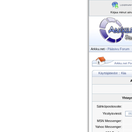
Kirjaa minut ai
Arkku.net
-
Pääsivu
Forum
Arkku.net Fo
Käyttäjätiedot :: Kiia
A
Yhteys
Sähköpostiosoite:
Yksityisviesti:
MSN Messenger:
Yahoo Messenger: