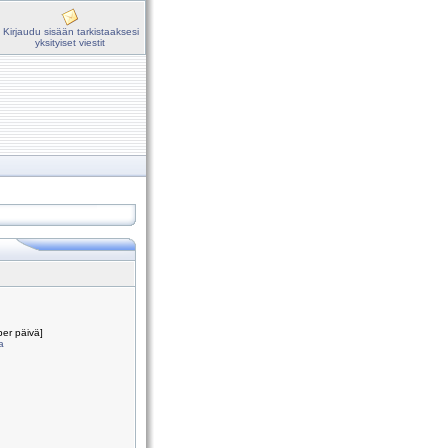
Kirjaudu sisään tarkistaaksesi
yksityiset viestit
per päivä]
ia