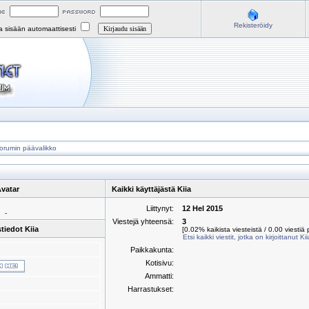
Rekisteröidy
na sisään automaattisesti
orumin päävalikko
vatar
Kaikki käyttäjästä Kiia
Liittynyt:
12 Hel 2015
-
Viestejä yhteensä:
3
tiedot Kiia
[0.02% kaikista viesteistä / 0.00 viestiä 
Etsi kaikki viestit, jotka on kirjoittanut Ki
Paikkakunta:
Kotisivu:
Ammatti:
Harrastukset: