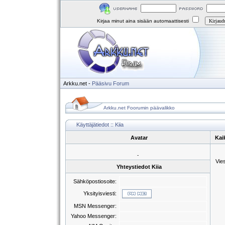
Kirjaa minut aina sisään automaattisesti
Arkku.net
-
Pääsivu
Forum
Arkku.net Foorumin päävalikko
Käyttäjätiedot :: Kiia
Avatar
Kaik
-
Vie
Yhteystiedot Kiia
Sähköpostiosoite:
Yksityisviesti:
MSN Messenger:
Yahoo Messenger: