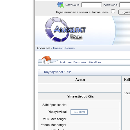
Kirjaa minut aina sisään automaattisesti
Arkku.net
-
Pääsivu
Forum
Arkku.net Foorumin päävalikko
Käyttäjätiedot :: Kiia
Avatar
Kaik
-
Vie
Yhteystiedot Kiia
Sähköpostiosoite:
Yksityisviesti:
MSN Messenger:
Yahoo Messenger: