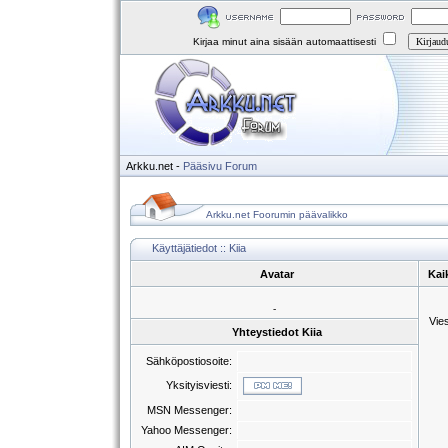
Kirjaa minut aina sisään automaattisesti
Arkku.net
-
Pääsivu
Forum
Arkku.net Foorumin päävalikko
Käyttäjätiedot :: Kiia
Avatar
Kaik
-
Vie
Yhteystiedot Kiia
Sähköpostiosoite:
Yksityisviesti:
MSN Messenger:
Yahoo Messenger: