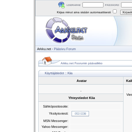
Kirjaa minut aina sisään automaattisesti
Arkku.net
-
Pääsivu
Forum
Arkku.net Foorumin päävalikko
Käyttäjätiedot :: Kiia
Avatar
Kaik
-
Vie
Yhteystiedot Kiia
Sähköpostiosoite:
Yksityisviesti:
MSN Messenger:
Yahoo Messenger: