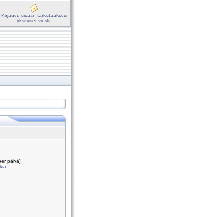
Kirjaudu sisään tarkistaaksesi
yksityiset viestit
per päivä]
okia