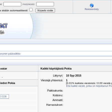
Rekisteröidy
na sisään automaattisesti
orumin päävalikko
vatar
Kaikki käyttäjästä Pokia
Liittynyt:
10 Syy 2015
-
Viestejä yhteensä:
1
iedot Pokia
[0.01% kaikista viesteistä / 0.00 viestiä 
Etsi kaikki viestit, jotka on kirjoittanut P
Paikkakunta:
Kotisivu:
Ammatti:
Harrastukset: