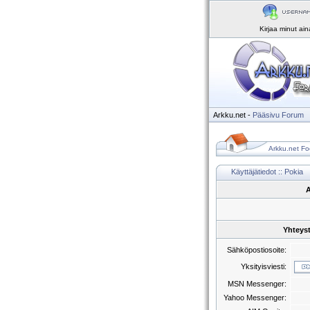
Kirjaa minut ai
Arkku.net
-
Pääsivu
Forum
Arkku.net Fo
Käyttäjätiedot :: Pokia
A
Yhteyst
Sähköpostiosoite:
Yksityisviesti:
MSN Messenger:
Yahoo Messenger: