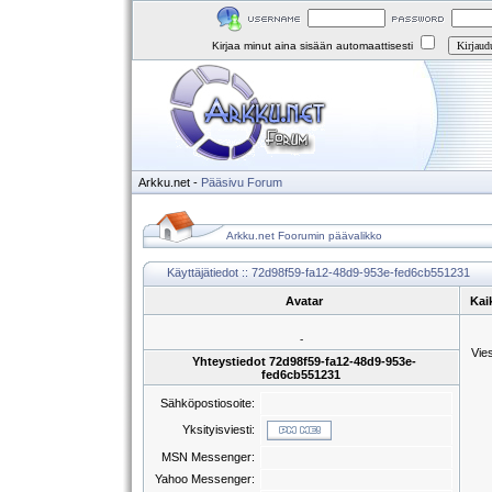
Kirjaa minut aina sisään automaattisesti
Arkku.net
-
Pääsivu
Forum
Arkku.net Foorumin päävalikko
Käyttäjätiedot :: 72d98f59-fa12-48d9-953e-fed6cb551231
Avatar
Kai
-
Vie
Yhteystiedot 72d98f59-fa12-48d9-953e-
fed6cb551231
Sähköpostiosoite:
Yksityisviesti:
MSN Messenger:
Yahoo Messenger: