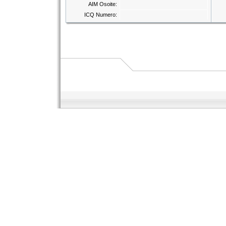
AIM Osoite:
ICQ Numero: