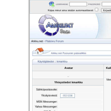
Kirjaa minut aina sisään automaattisesti
Arkku.net
-
Pääsivu
Forum
Arkku.net Foorumin päävalikko
Käyttäjätiedot :: kmarkku
Avatar
Kai
-
Vie
Yhteystiedot kmarkku
Sähköpostiosoite:
Yksityisviesti:
MSN Messenger:
Yahoo Messenger: