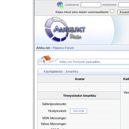
Kirjaa minut aina sisään automaattisesti
Arkku.net
-
Pääsivu
Forum
Arkku.net Foorumin päävalikko
Käyttäjätiedot :: kmarkku
Avatar
Kai
-
Vie
Yhteystiedot kmarkku
Sähköpostiosoite:
Yksityisviesti:
MSN Messenger:
Yahoo Messenger: