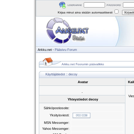
Kirjaa minut aina sisään automaattisesti
Arkku.net
-
Pääsivu
Forum
Arkku.net Foorumin päävalikko
Käyttäjätiedot :: decoy
Avatar
Kai
-
Vie
Yhteystiedot decoy
Sähköpostiosoite:
Yksityisviesti:
MSN Messenger:
Yahoo Messenger: