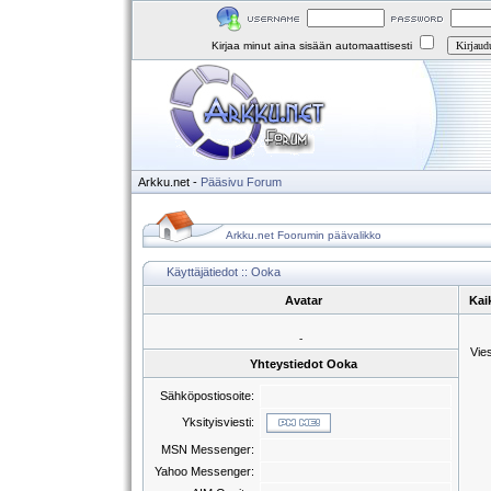
Kirjaa minut aina sisään automaattisesti
Arkku.net
-
Pääsivu
Forum
Arkku.net Foorumin päävalikko
Käyttäjätiedot :: Ooka
Avatar
Kai
-
Vie
Yhteystiedot Ooka
Sähköpostiosoite:
Yksityisviesti:
MSN Messenger:
Yahoo Messenger: