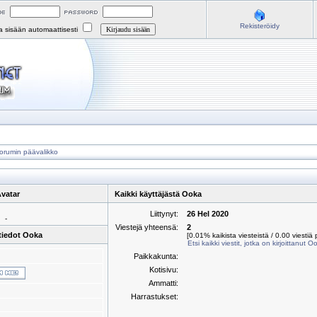
Rekisteröidy
na sisään automaattisesti
orumin päävalikko
vatar
Kaikki käyttäjästä Ooka
Liittynyt:
26 Hel 2020
-
Viestejä yhteensä:
2
tiedot Ooka
[0.01% kaikista viesteistä / 0.00 viestiä 
Etsi kaikki viestit, jotka on kirjoittanut O
Paikkakunta:
Kotisivu:
Ammatti:
Harrastukset: