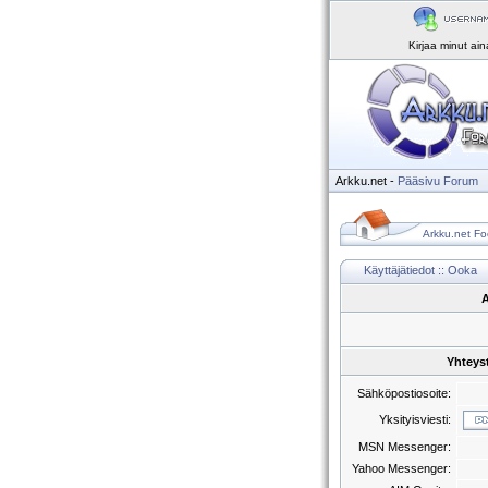
Kirjaa minut ai
Arkku.net
-
Pääsivu
Forum
Arkku.net Fo
Käyttäjätiedot :: Ooka
A
Yhteys
Sähköpostiosoite:
Yksityisviesti:
MSN Messenger:
Yahoo Messenger: