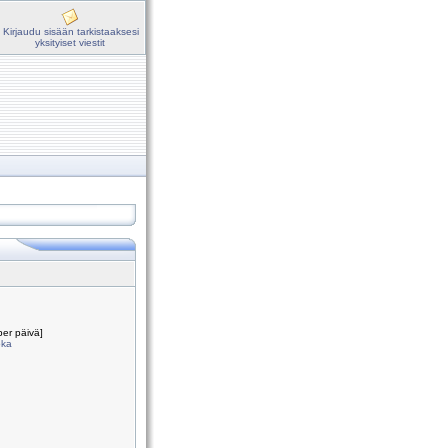
Kirjaudu sisään tarkistaaksesi
yksityiset viestit
per päivä]
oka