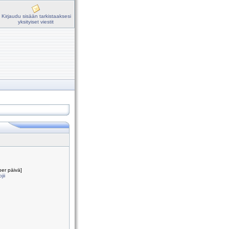
Kirjaudu sisään tarkistaaksesi
yksityiset viestit
per päivä]
jii