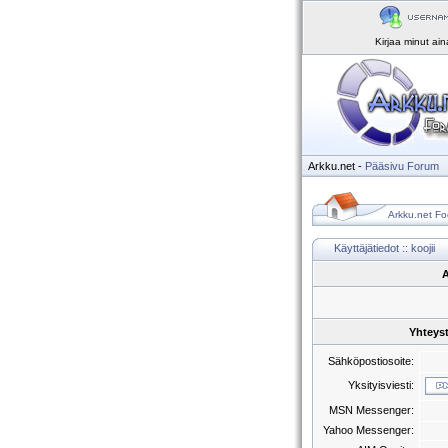
Kirjaa minut ai
Arkku.net
-
Pääsivu
Forum
Arkku.net Fo
Käyttäjätiedot :: koojii
A
Yhteyst
Sähköpostiosoite:
Yksityisviesti:
MSN Messenger:
Yahoo Messenger: