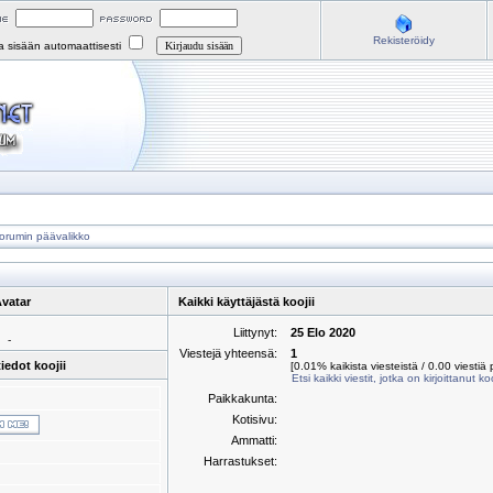
Rekisteröidy
na sisään automaattisesti
orumin päävalikko
vatar
Kaikki käyttäjästä koojii
Liittynyt:
25 Elo 2020
-
Viestejä yhteensä:
1
iedot koojii
[0.01% kaikista viesteistä / 0.00 viestiä 
Etsi kaikki viestit, jotka on kirjoittanut koo
Paikkakunta:
Kotisivu:
Ammatti:
Harrastukset: