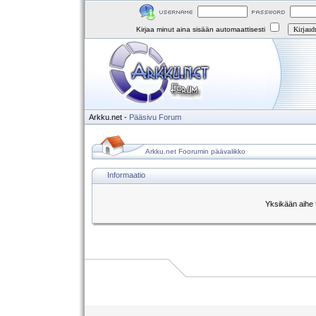
Kirjaa minut aina sisään automaattisesti
Arkku.net
-
Pääsivu
Forum
Arkku.net Foorumin päävalikko
Informaatio
Yksikään aihe t