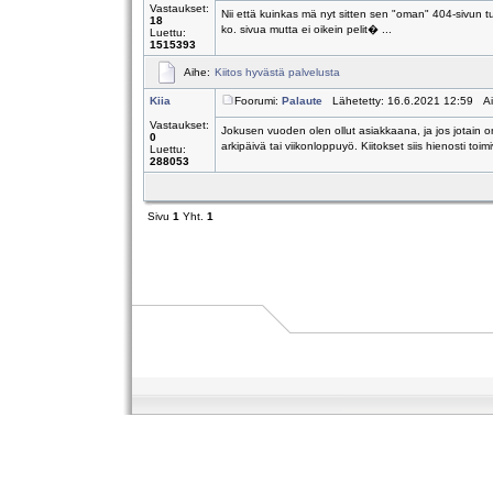
Vastaukset:
Nii että kuinkas mä nyt sitten sen "oman" 404-sivun tuo
18
ko. sivua mutta ei oikein pelit� ...
Luettu:
1515393
Aihe:
Kiitos hyvästä palvelusta
Kiia
Foorumi:
Palaute
Lähetetty: 16.6.2021 12:59 A
Vastaukset:
Jokusen vuoden olen ollut asiakkaana, ja jos jotain on
0
arkipäivä tai viikonloppuyö. Kiitokset siis hienosti toimiv
Luettu:
288053
Sivu
1
Yht.
1