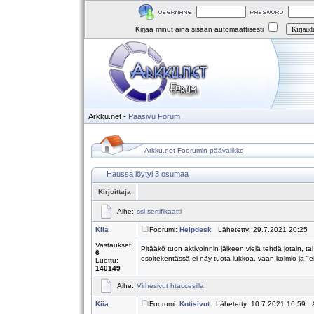
Kirjaa minut aina sisään automaattisesti
Arkku.net
-
Pääsivu
Forum
Arkku.net Foorumin päävalikko
Haussa löytyi 3 osumaa
Kirjoittaja
Aihe:
ssl-sertifikaatti
Kiia
Foorumi:
Helpdesk
Lähetetty: 29.7.2021 20:25 
Vastaukset:
Pitääkö tuon aktivoinnin jälkeen vielä tehdä jotain, ta
6
osoitekentässä ei näy tuota lukkoa, vaan kolmio ja "ei 
Luettu:
140149
Aihe:
Virhesivut htaccesilla
Kiia
Foorumi:
Kotisivut
Lähetetty: 10.7.2021 16:59 