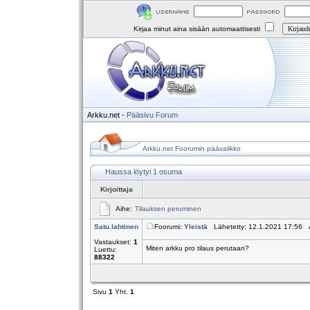
Kirjaa minut aina sisään automaattisesti
Arkku.net
-
Pääsivu
Forum
Arkku.net Foorumin päävalikko
Haussa löytyi 1 osuma
Kirjoittaja
Aihe:
Tilauksen peruminen
Satu.lahtinen
Foorumi:
Yleistä
Lähetetty: 12.1.2021 17:56 
Vastaukset:
1
Miten arkku pro tilaus perutaan?
Luettu:
88322
Sivu
1
Yht.
1