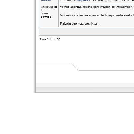
Tonzas
Foorumi:
Helpdesk
Lähetetty: 2.4.2020 19:11 A
Vastaukset:
Voinko asentaa kotisivuilleni ilmaisen ssl-varmenteen 
6
Luettu:
Voit aktivoida tämän suoraan hallintapaneelin kautta
140481
Palvelin suorittaa sertifikaa ...
Sivu
1
Yht.
77