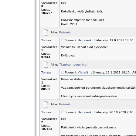
Vastaukset:
Hei
8
Luettu:
Kokeilisitko vielä yhdistämistä:
183707
Palvelin: sftp://ftp-fr2.arkku.net
Portti: 2201
Aihe:
Poistettu
Tonzas
Foorumi:
Helpdesk
Lähetetty: 19.9.2021 14:30 
Vastaukset:
Vieläkö ts3 servut ovat pystyssä?
1
Luettu:
Kyllä ovat.
97841
Aihe:
Tilauksen peruminen
Tonzas
Foorumi:
Yleistä
Lähetetty: 12.1.2021 18:10 Ai
Vastaukset:
Kiitos viestistäsi.
1
Luettu:
Vapaamuotoinen peruminen tilauskommentilla tai sähkö
88550
Olen myös vastannut sähköpostiviestiisi.
Aihe:
Poistettu
Tonzas
Foorumi:
Helpdesk
Lähetetty: 20.10.2020 7:18 
Vastaukset:
Hei
2
Luettu:
Pahoittelut viivästyneestä vastauksesta.
107183
Webhotellisi tukee useampia PHP-versioita, uusimman