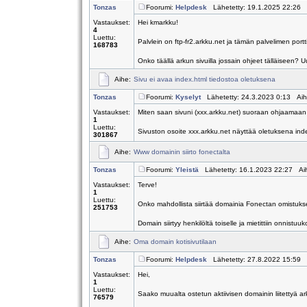
Tonzas
Foorumi:
Helpdesk
Lähetetty: 19.1.2025 22:26 
Vastaukset:
Hei kmarkku!
4
Luettu:
Palvlein on ftp-fr2.arkku.net ja tämän palvelimen por
168783
Onko täällä arkun sivuilla jossain ohjeet tälläiseen? Uu
Aihe:
Sivu ei avaa index.html tiedostoa oletuksena
Tonzas
Foorumi:
Kyselyt
Lähetetty: 24.3.2023 0:13 Ai
Vastaukset:
Miten saan sivuni (xxx.arkku.net) suoraan ohjaamaan x
1
Luettu:
Sivuston osoite xxx.arkku.net näyttää oletuksena index
301867
Aihe:
Www domainin siirto fonectalta
Tonzas
Foorumi:
Yleistä
Lähetetty: 16.1.2023 22:27 Ai
Vastaukset:
Terve!
1
Luettu:
Onko mahdollista siirtää domainia Fonectan omistukse
251753
Domain siirtyy henkilöltä toiselle ja mietittiin onnistuuk
Aihe:
Oma domain kotisivutilaan
Tonzas
Foorumi:
Helpdesk
Lähetetty: 27.8.2022 15:59 
Vastaukset:
Hei,
1
Luettu:
Saako muualta ostetun aktiivisen domainin liitettyä ar
76579