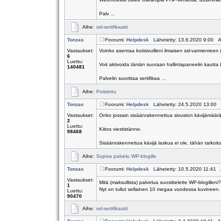
Palv ...
Aihe:
ssl-sertifikaatti
Tonzas
Foorumi:
Helpdesk
Lähetetty: 13.6.2020 9:00 A
Vastaukset:
Voinko asentaa kotisivuilleni ilmaisen ssl-varmenteen 
6
Luettu:
Voit aktivoida tämän suoraan hallintapaneelin kautta
140481
Palvelin suorittaa sertifikaa ...
Aihe:
Poistettu
Tonzas
Foorumi:
Helpdesk
Lähetetty: 24.5.2020 13:00 
Vastaukset:
Onko jossain sisäänrakennettua sivuston kävijämäärä
2
Luettu:
Kiitos viestistänne.
98468
Sisäänrakennettua kävijä laskua ei ole, tähän tarkoitu
Aihe:
Sopiva palvelu WP-blogille
Tonzas
Foorumi:
Helpdesk
Lähetetty: 10.5.2020 11:41 
Vastaukset:
Mitä (maksullista) palvelua suosittelette WP-blogilleni?
1
Nyt on tullut sellainen 10 megaa vuodessa kuvineen. O
Luettu:
90470
Aihe:
ssl-sertifikaatti