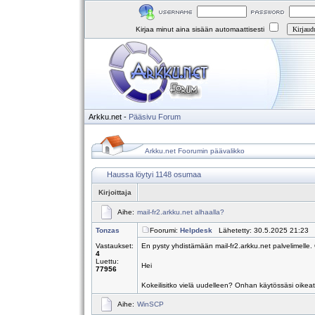
Kirjaa minut aina sisään automaattisesti
Arkku.net
-
Pääsivu
Forum
Arkku.net Foorumin päävalikko
Haussa löytyi 1148 osumaa
Kirjoittaja
Aihe:
mail-fr2.arkku.net alhaalla?
Tonzas
Foorumi:
Helpdesk
Lähetetty: 30.5.2025 21:23 
Vastaukset:
En pysty yhdistämään mail-fr2.arkku.net palvelimelle
4
Luettu:
Hei
77956
Kokeilisitko vielä uudelleen? Onhan käytössäsi oikeat 
Aihe:
WinSCP