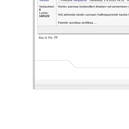
Tonzas
Foorumi:
Helpdesk
Lähetetty: 2.4.2020 19:11 A
Vastaukset:
Voinko asentaa kotisivuilleni ilmaisen ssl-varmenteen 
6
Luettu:
Voit aktivoida tämän suoraan hallintapaneelin kautta
140122
Palvelin suorittaa sertifikaa ...
Sivu
1
Yht.
77