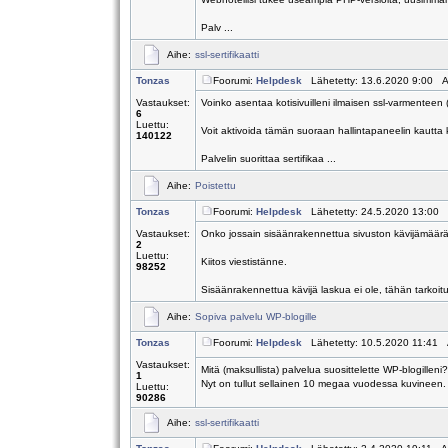
Palv ...
Aihe:
ssl-sertifikaatti
Tonzas
Foorumi:
Helpdesk
Lähetetty: 13.6.2020 9:00 A
Vastaukset:
Voinko asentaa kotisivuilleni ilmaisen ssl-varmenteen 
6
Luettu:
Voit aktivoida tämän suoraan hallintapaneelin kautta
140122
Palvelin suorittaa sertifikaa ...
Aihe:
Poistettu
Tonzas
Foorumi:
Helpdesk
Lähetetty: 24.5.2020 13:00 
Vastaukset:
Onko jossain sisäänrakennettua sivuston kävijämäärä
2
Luettu:
Kiitos viestistänne.
98252
Sisäänrakennettua kävijä laskua ei ole, tähän tarkoitu
Aihe:
Sopiva palvelu WP-blogille
Tonzas
Foorumi:
Helpdesk
Lähetetty: 10.5.2020 11:41 
Vastaukset:
Mitä (maksullista) palvelua suosittelette WP-blogilleni?
1
Nyt on tullut sellainen 10 megaa vuodessa kuvineen. O
Luettu:
90286
Aihe:
ssl-sertifikaatti