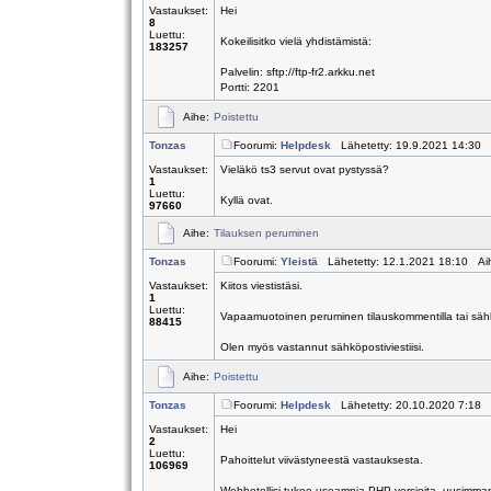
Vastaukset:
Hei
8
Luettu:
Kokeilisitko vielä yhdistämistä:
183257
Palvelin: sftp://ftp-fr2.arkku.net
Portti: 2201
Aihe:
Poistettu
Tonzas
Foorumi:
Helpdesk
Lähetetty: 19.9.2021 14:30 
Vastaukset:
Vieläkö ts3 servut ovat pystyssä?
1
Luettu:
Kyllä ovat.
97660
Aihe:
Tilauksen peruminen
Tonzas
Foorumi:
Yleistä
Lähetetty: 12.1.2021 18:10 Ai
Vastaukset:
Kiitos viestistäsi.
1
Luettu:
Vapaamuotoinen peruminen tilauskommentilla tai sähkö
88415
Olen myös vastannut sähköpostiviestiisi.
Aihe:
Poistettu
Tonzas
Foorumi:
Helpdesk
Lähetetty: 20.10.2020 7:18 
Vastaukset:
Hei
2
Luettu:
Pahoittelut viivästyneestä vastauksesta.
106969
Webhotellisi tukee useampia PHP-versioita, uusimman