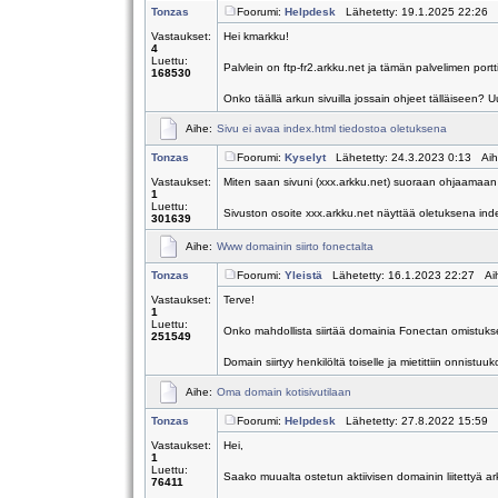
Tonzas
Foorumi:
Helpdesk
Lähetetty: 19.1.2025 22:26 
Vastaukset:
Hei kmarkku!
4
Luettu:
Palvlein on ftp-fr2.arkku.net ja tämän palvelimen por
168530
Onko täällä arkun sivuilla jossain ohjeet tälläiseen? Uu
Aihe:
Sivu ei avaa index.html tiedostoa oletuksena
Tonzas
Foorumi:
Kyselyt
Lähetetty: 24.3.2023 0:13 Ai
Vastaukset:
Miten saan sivuni (xxx.arkku.net) suoraan ohjaamaan x
1
Luettu:
Sivuston osoite xxx.arkku.net näyttää oletuksena index
301639
Aihe:
Www domainin siirto fonectalta
Tonzas
Foorumi:
Yleistä
Lähetetty: 16.1.2023 22:27 Ai
Vastaukset:
Terve!
1
Luettu:
Onko mahdollista siirtää domainia Fonectan omistukse
251549
Domain siirtyy henkilöltä toiselle ja mietittiin onnistuuk
Aihe:
Oma domain kotisivutilaan
Tonzas
Foorumi:
Helpdesk
Lähetetty: 27.8.2022 15:59 
Vastaukset:
Hei,
1
Luettu:
Saako muualta ostetun aktiivisen domainin liitettyä ar
76411