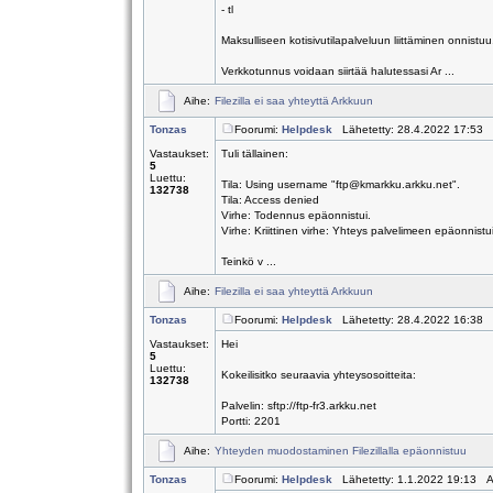
- tl
Maksulliseen kotisivutilapalveluun liittäminen onnistuu
Verkkotunnus voidaan siirtää halutessasi Ar ...
Aihe:
Filezilla ei saa yhteyttä Arkkuun
Tonzas
Foorumi:
Helpdesk
Lähetetty: 28.4.2022 17:53 
Vastaukset:
Tuli tällainen:
5
Luettu:
Tila: Using username "ftp@kmarkku.arkku.net".
132738
Tila: Access denied
Virhe: Todennus epäonnistui.
Virhe: Kriittinen virhe: Yhteys palvelimeen epäonnistu
Teinkö v ...
Aihe:
Filezilla ei saa yhteyttä Arkkuun
Tonzas
Foorumi:
Helpdesk
Lähetetty: 28.4.2022 16:38 
Vastaukset:
Hei
5
Luettu:
Kokeilisitko seuraavia yhteysosoitteita:
132738
Palvelin: sftp://ftp-fr3.arkku.net
Portti: 2201
Aihe:
Yhteyden muodostaminen Filezillalla epäonnistuu
Tonzas
Foorumi:
Helpdesk
Lähetetty: 1.1.2022 19:13 A