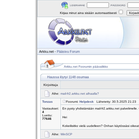
Kirjaa minut aina sisään automaattisesti
Arkku.net
-
Pääsivu
Forum
Arkku.net Foorumin päävalikko
Haussa löytyi 1148 osumaa
Kirjoittaja
Aihe:
mail-fr2.arkku.net alhaalla?
Tonzas
Foorumi:
Helpdesk
Lähetetty: 30.5.2025 21:23 
Vastaukset:
En pysty yhdistämään mail-fr2.arkku.net palvelimelle
4
Luettu:
Hei
77646
Kokeilisitko vielä uudelleen? Onhan käytössäsi oikeat 
Aihe:
WinSCP