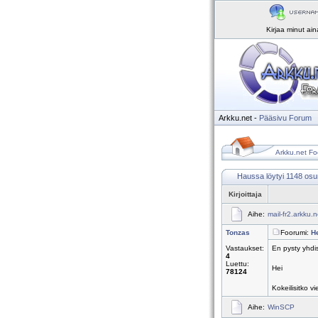
Kirjaa minut ai
Arkku.net
-
Pääsivu
Forum
Arkku.net Fo
Haussa löytyi 1148 os
Kirjoittaja
Aihe:
mail-fr2.arkku.n
Tonzas
Foorumi:
H
Vastaukset:
En pysty yhdi
4
Luettu:
Hei
78124
Kokeilisitko v
Aihe:
WinSCP