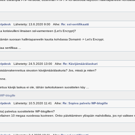
elpdesk
Lähetetty: 13.6.2020 9:00 Aihe:
Re: ssl-sertifikaatti
 kotisivuilleni ilmaisen ssl-varmenteen (Let's Encrypt)?
a tämän suoraan hallintapaneelin kautta kohdassa Domainit -> Let's Encrypt.
taa sertifikaa ...
elpdesk
Lähetetty: 24.5.2020 13:00 Aihe:
Re: Kävijämäärälaskuri
sisäänrakennettua sivuston kävijämäärälaskuria? Jos, missä ja miten?
änne.
tua kävijä laskua ei ole, tähän tarkoitukseen suosittelen käy ...
WP-blogille
elpdesk
Lähetetty: 10.5.2020 11:41 Aihe:
Re: Sopiva palvelu WP-blogille
sta) palvelua suosittelette WP-blogilleni?
sellainen 10 megaa vuodessa kuvineen. Onko päivittäminen ylöspäin mahdollista, jos nyt valitsee n