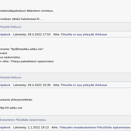
otisivutilapalveluun liittäminen onnistuu.
oidaan siirtää halutessasi Ar ...
 yhteyttä Arkkuun
elpdesk
Lähetetty: 28.4.2022 17:53 Aihe:
Filezilla ei saa yhteyttä Arkkuun
sername "ftp@kmarkku.arkku.net".
denied
us epäonnistui.
nen virhe: Yhteys palvelimeen epäonnistui
 yhteyttä Arkkuun
elpdesk
Lähetetty: 28.4.2022 16:38 Aihe:
Filezilla ei saa yhteyttä Arkkuun
euraavia yhteysosoitteita:
//ftp-fr3.arkku.net
staminen Filezillalla epäonnistuu
elpdesk
Lähetetty: 1.1.2022 19:13 Aihe:
Yhteyden muodostaminen Filezillalla epäonnistuu