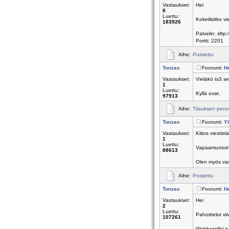
Vastaukset:
Hei
8
Luettu:
Kokeilisitko vi
183926
Palvelin: sftp:
Portti: 2201
Aihe:
Poistettu
Tonzas
Foorumi:
H
Vastaukset:
Vieläkö ts3 s
1
Luettu:
Kyllä ovat.
97913
Aihe:
Tilauksen peru
Tonzas
Foorumi:
Yl
Vastaukset:
Kiitos viestistä
1
Luettu:
Vapaamuotoine
88613
Olen myös vas
Aihe:
Poistettu
Tonzas
Foorumi:
H
Vastaukset:
Hei
2
Luettu:
Pahoittelut vi
107261
Webhotellisi 