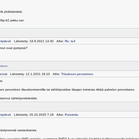
elä yhdistämistä:
//ftp-fr2.arkku.net
elpdesk
Lähetetty: 19.9.2021 14:30 Aihe:
Re: ts3
ervut ovat pystyssä?
minen
eistä
Lähetetty: 12.1.2021 18:10 Aihe:
Tilauksen peruminen
si.
n peruminen tilauskommentilla tai sähköpostitse tilaajan toimesta riittää palvelun perumiseen.
tannut sähköpostiviestiisi.
elpdesk
Lähetetty: 20.10.2020 7:18 Aihe:
Poistettu
ivästyneestä vastauksesta.
tukee useampia PHP-versioita, uusimman PHP7.4 voi aktivoida käyttöön hallintapaneelin kohdass