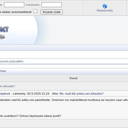
Rekisteröidy
na sisään automaattisesti
orumin päävalikko
umaa
Viesti
et alhaalla?
elpdesk
Lähetetty: 30.5.2025 21:23 Aihe:
Re: mail-fr2.arkku.net alhaalla?
stämään mail-fr2.arkku.net palvelimelle. Onkohan tuo mahdollisesti huollossa tai muuten vaan alh
ielä uudelleen? Onhan käytössäsi oikeat portit?