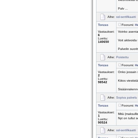
Palv ...
Aihe:
ssl-sertifikaatti
Tonzas
Foorumi:
H
Vastaukset:
Voinko asentaa
6
Luettu:
Voit aktivoid
140650
Palvelin suorit
Aihe:
Poistettu
Tonzas
Foorumi:
H
Vastaukset:
Onko jossain 
2
Luettu:
Kiitos viestist
98542
Sisäänrakennet
Aihe:
Sopiva palvelu 
Tonzas
Foorumi:
H
Vastaukset:
Mitä (maksulli
1
Nyt on tullut 
Luettu:
90524
Aihe:
ssl-sertifikaatti