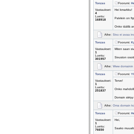
Tonzas
Foorumi:
H
Vastaukset:
Hei kmarkku!
4
Luettu:
Palvlein on ft
168918
Onko täällä ar
Aihe:
Sivu ei avaa in
Tonzas
Foorumi:
K
Vastaukset:
Miten saan siv
1
Luettu:
Sivuston osoit
301957
Aihe:
Www domainin si
Tonzas
Foorumi:
Yl
Vastaukset:
Terve!
1
Luettu:
Onko mahdolli
251837
Domain siirtyy 
Aihe:
Oma domain kot
Tonzas
Foorumi:
H
Vastaukset:
Hei,
1
Luettu:
Saako muualta 
76650