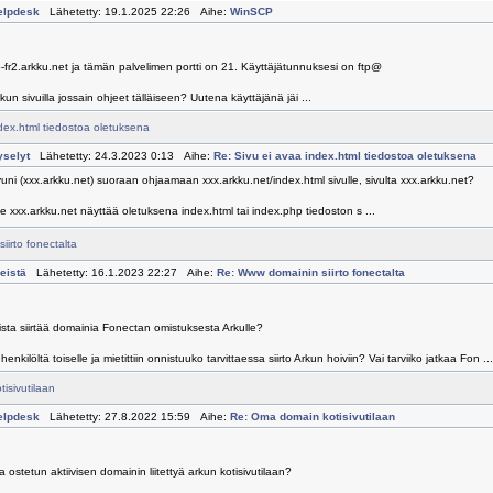
elpdesk
Lähetetty: 19.1.2025 22:26 Aihe:
WinSCP
p-fr2.arkku.net ja tämän palvelimen portti on 21. Käyttäjätunnuksesi on ftp@
kun sivuilla jossain ohjeet tälläiseen? Uutena käyttäjänä jäi ...
dex.html tiedostoa oletuksena
yselyt
Lähetetty: 24.3.2023 0:13 Aihe:
Re: Sivu ei avaa index.html tiedostoa oletuksena
uni (xxx.arkku.net) suoraan ohjaamaan xxx.arkku.net/index.html sivulle, sivulta xxx.arkku.net?
e xxx.arkku.net näyttää oletuksena index.html tai index.php tiedoston s ...
irto fonectalta
eistä
Lähetetty: 16.1.2023 22:27 Aihe:
Re: Www domainin siirto fonectalta
sta siirtää domainia Fonectan omistuksesta Arkulle?
henkilöltä toiselle ja mietittiin onnistuuko tarvittaessa siirto Arkun hoiviin? Vai tarviiko jatkaa Fon ...
isivutilaan
elpdesk
Lähetetty: 27.8.2022 15:59 Aihe:
Re: Oma domain kotisivutilaan
ostetun aktiivisen domainin liitettyä arkun kotisivutilaan?