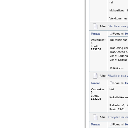
- tl
Maksulliseen k
Verkkotunnus v
Aihe:
Filezilla ei saa
Tonzas
Foorumi:
H
Vastaukset:
Tuli tällainen:
5
Luettu:
Tila: Using u
133208
Tila: Access 
Virhe: Todenn
Virhe: Kriitti
Teinkö v ...
Aihe:
Filezilla ei saa
Tonzas
Foorumi:
H
Vastaukset:
Hei
5
Luettu:
Kokeilisitko s
133208
Palvelin: sftp:
Portti: 2201
Aihe:
Yhteyden muodo
Tonzas
Foorumi:
H