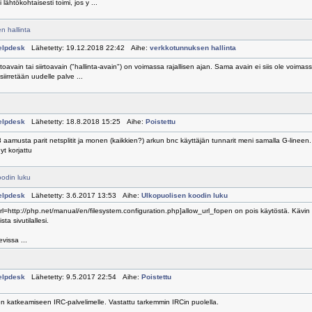
 lähtökohtaisesti toimi, jos y ...
n hallinta
elpdesk
Lähetetty: 19.12.2018 22:42 Aihe:
verkkotunnuksen hallinta
htoavain tai siirtoavain ("hallinta-avain") on voimassa rajallisen ajan. Sama avain ei siis ole voimassa
iirretään uudelle palve ...
elpdesk
Lähetetty: 18.8.2018 15:25 Aihe:
Poistettu
8 aamusta parit netsplitit ja monen (kaikkien?) arkun bnc käyttäjän tunnarit meni samalla G-linee
t korjattu
oodin luku
elpdesk
Lähetetty: 3.6.2017 13:53 Aihe:
Ulkopuolisen koodin luku
rl=http://php.net/manual/en/filesystem.configuration.php]allow_url_fopen on pois käytöstä. Kävi
sta sivutilallesi.
vissa ...
elpdesk
Lähetetty: 9.5.2017 22:54 Aihe:
Poistettu
en katkeamiseen IRC-palvelimelle. Vastattu tarkemmin IRCin puolella.