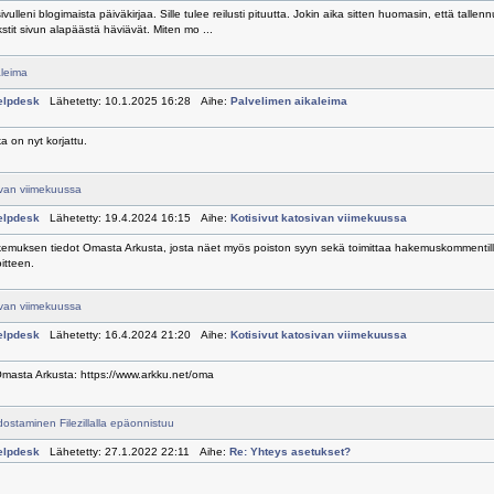
 sivulleni blogimaista päiväkirjaa. Sille tulee reilusti pituutta. Jokin aika sitten huomasin, että tall
tit sivun alapäästä häviävät. Miten mo ...
aleima
elpdesk
Lähetetty: 10.1.2025 16:28 Aihe:
Palvelimen aikaleima
a on nyt korjattu.
ivan viimekuussa
elpdesk
Lähetetty: 19.4.2024 16:15 Aihe:
Kotisivut katosivan viimekuussa
kemuksen tiedot Omasta Arkusta, josta näet myös poiston syyn sekä toimittaa hakemuskommentil
itteen.
ivan viimekuussa
elpdesk
Lähetetty: 16.4.2024 21:20 Aihe:
Kotisivut katosivan viimekuussa
Omasta Arkusta: https://www.arkku.net/oma
staminen Filezillalla epäonnistuu
elpdesk
Lähetetty: 27.1.2022 22:11 Aihe:
Re: Yhteys asetukset?