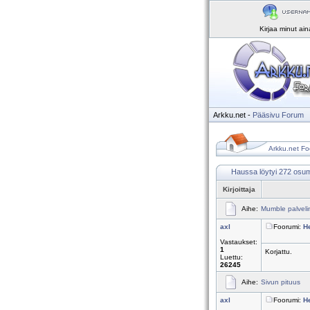
Kirjaa minut ai
Arkku.net
-
Pääsivu
Forum
Arkku.net Fo
Haussa löytyi 272 osu
Kirjoittaja
Aihe:
Mumble palvelin
axl
Foorumi:
H
Vastaukset:
1
Korjattu.
Luettu:
26245
Aihe:
Sivun pituus
axl
Foorumi:
H