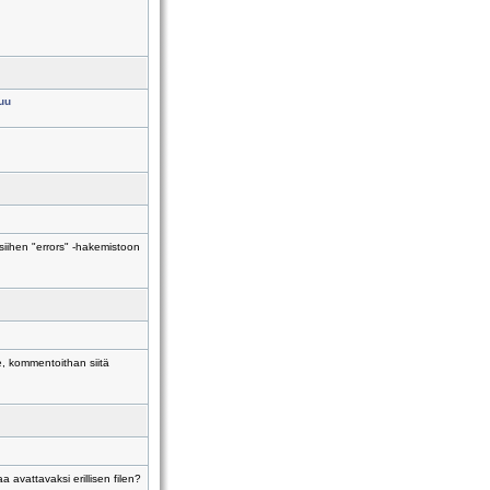
uu
 siihen "errors" -hakemistoon
le, kommentoithan siitä
 avattavaksi erillisen filen?