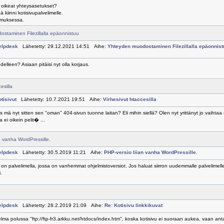
an oikeat yhteysasetukset?
kiinni kotisivupalvelimelle.
emuksessa.
staminen Filezillalla epäonnistuu
elpdesk
Lähetetty: 29.12.2021 14:51 Aihe:
Yhteyden muodostaminen Filezillalla epäonnist
udelleen? Asiaan pitäisi nyt olla korjaus.
esilla
tisivut
Lähetetty: 10.7.2021 19:51 Aihe:
Virhesivut htaccesilla
as mä nyt sitten sen "oman" 404-sivun tuonne laitan? Eli mihin siellä? Olen nyt yrittänyt jo vaihtaa
 ei oikein pelit� ...
n vanha WordPressille.
elpdesk
Lähetetty: 30.5.2019 11:21 Aihe:
PHP-versio liian vanha WordPressille.
si on palvelimella, jossa on vanhemmat ohjelmistoversiot. Jos haluat siirron uudemmalle palvelimel
.
elpdesk
Lähetetty: 28.2.2019 21:09 Aihe:
Re: Kotisivu linkkikuvat
ma polussa "ftp://ftp-fr3.arkku.net/htdocs/index.htm", koska kotisivu ei suoraan aukea, vaan antaa