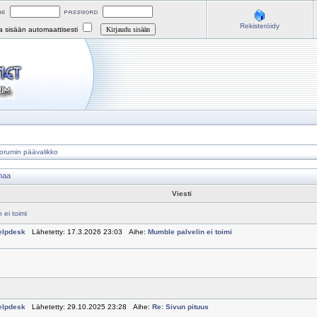
Rekisteröidy
na sisään automaattisesti
orumin päävalikko
maa
Viesti
 ei toimi
elpdesk
Lähetetty: 17.3.2026 23:03 Aihe:
Mumble palvelin ei toimi
elpdesk
Lähetetty: 29.10.2025 23:28 Aihe:
Re: Sivun pituus