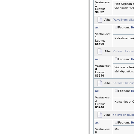
Vastaukset:
Hei! Kirjoitan
1
vanhimmat teks
Luettu:
36592
Aihe:
Palvelimen aik
axl
Foorumi:
H
Vastaukset:
1
Palvelimen aik
Luettu:
55500
Aihe:
Kotisivut katos
axl
Foorumi:
H
Vastaukset:
Voit avata ha
3
sähköpostioso
Luettu:
83246
Aihe:
Kotisivut katos
axl
Foorumi:
H
Vastaukset:
3
Katso tiedot 
Luettu:
83246
Aihe:
Yhteyden muodo
axl
Foorumi:
H
Vastaukset:
Moi
8