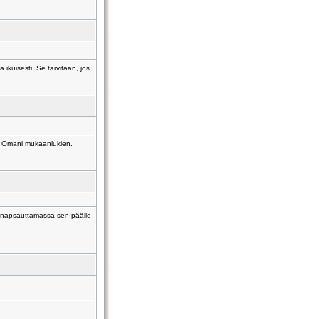
 ikuisesti. Se tarvitaan, jos
n. Omani mukaanlukien.
n napsauttamassa sen päälle