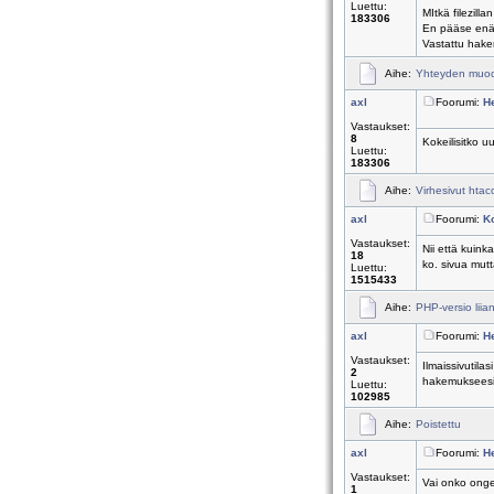
Luettu:
MItkä filezill
183306
En pääse enää 
Vastattu hak
Aihe:
Yhteyden muodo
axl
Foorumi:
H
Vastaukset:
8
Kokeilisitko u
Luettu:
183306
Aihe:
Virhesivut htacc
axl
Foorumi:
Ko
Vastaukset:
Nii että kuink
18
ko. sivua mutta
Luettu:
1515433
Aihe:
PHP-versio liia
axl
Foorumi:
H
Vastaukset:
Ilmaissivutila
2
hakemukseesi
Luettu:
102985
Aihe:
Poistettu
axl
Foorumi:
H
Vastaukset:
Vai onko ongel
1