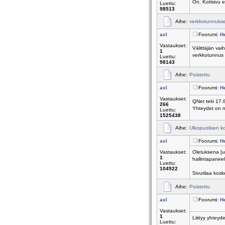
On. Kotisivu ei
Luettu:
98513
Aihe:
verkkotunnukse
axl
Foorumi:
H
Vastaukset:
Välittäjän vai
1
verkkotunnus s
Luettu:
98143
Aihe:
Poistettu
axl
Foorumi:
H
Vastaukset:
QNet teki 17.
266
Yhteydet on ny
Luettu:
1525438
Aihe:
Ulkopuolisen k
axl
Foorumi:
H
Vastaukset:
Oletuksena [u
1
hallintapaneeli
Luettu:
104922
Sivutilaa koske
Aihe:
Poistettu
axl
Foorumi:
H
Vastaukset:
1
Liittyy yhteyd
Luettu: