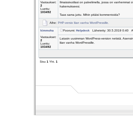
Vastaukset:
Ilmaissivutilasi on palvelimella, jossa on vanhemmat o
2
hakemukseesi.
Luettu:
103492
Taas sama juttu. Mihin pitäisi kommentoida?
Aihe:
PHP-versio liian vanha WordPressille.
kimmoha
Foorumi:
Helpdesk
Lähetetty: 30.5.2019 0:40 A
Vastaukset:
Latasin uusimman WordPress-version netistä. Asensin 
2
liian vanha WordPressille.
Luettu:
103492
Sivu
1
Yht.
1