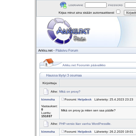
Kirjaa minut aina sisään automaattisesti
Arkku.net
-
Pääsivu
Forum
Arkku.net Foorumin päävalikko
Haussa löytyi 3 osumaa
Kirjoittaja
Aihe:
Mikä on proxy?
kimmoha
Foorumi:
Helpdesk
Lähetetty: 25.4.2023 23:23 
Vastaukset:
0
Mikä on proxy ja miten sen saa päälle?
Luettu:
151037
Aihe:
PHP-versio liian vanha WordPressille.
kimmoha
Foorumi:
Helpdesk
Lähetetty: 26.2.2020 19:01 