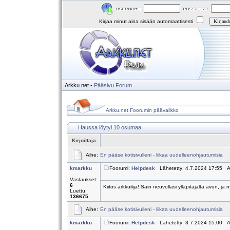
Kirjaa minut aina sisään automaattisesti
Arkku.net
-
Pääsivu
Forum
Arkku.net Foorumin päävalikko
Haussa löytyi 10 osumaa
Kirjoittaja
Aihe:
En pääse kotisivulleni - liikaa uudelleenohjautumisia
kmarkku
Foorumi:
Helpdesk
Lähetetty: 4.7.2024 17:55 A
Vastaukset:
6
Kiitos arkkuilija! Sain neuvollasi ylläpitäjältä avun, j
Luettu:
136675
Aihe:
En pääse kotisivulleni - liikaa uudelleenohjautumisia
kmarkku
Foorumi:
Helpdesk
Lähetetty: 3.7.2024 15:00 A