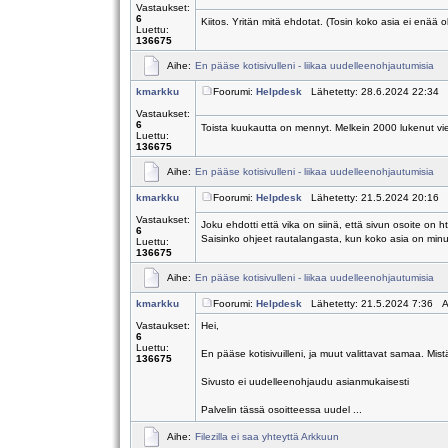
Vastaukset:
6
Kiitos. Yritän mitä ehdotat. (Tosin koko asia ei enää
Luettu:
136675
Aihe:
En pääse kotisivulleni - liikaa uudelleenohjautumisia
kmarkku
Foorumi:
Helpdesk
Lähetetty: 28.6.2024 22:34 
Vastaukset:
6
Toista kuukautta on mennyt. Melkein 2000 lukenut vi
Luettu:
136675
Aihe:
En pääse kotisivulleni - liikaa uudelleenohjautumisia
kmarkku
Foorumi:
Helpdesk
Lähetetty: 21.5.2024 20:16 
Vastaukset:
Joku ehdotti että vika on siinä, että sivun osoite on h
6
Saisinko ohjeet rautalangasta, kun koko asia on minull
Luettu:
136675
Aihe:
En pääse kotisivulleni - liikaa uudelleenohjautumisia
kmarkku
Foorumi:
Helpdesk
Lähetetty: 21.5.2024 7:36 A
Vastaukset:
Hei,
6
Luettu:
En pääse kotisivuilleni, ja muut valittavat samaa. Mi
136675
Sivusto ei uudelleenohjaudu asianmukaisesti
Palvelin tässä osoitteessa uudel ...
Aihe:
Filezilla ei saa yhteyttä Arkkuun