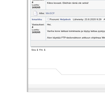
4
Kiitos kovasti. Eiköhän tämä ole selvä!
Luettu:
169265
Aihe:
WinSCP
kmarkku
Foorumi:
Helpdesk
Lähetetty: 23.8.2020 9:29 A
Vastaukset:
Hei,
4
Luettu:
Vanha kone lakkasi toimimasta ja täytyy laittaa pystyyn 
169265
Aion käyttää FTP-tiedonsiirtoon arkkuun ohjelmaa Wi
Sivu
1
Yht.
1