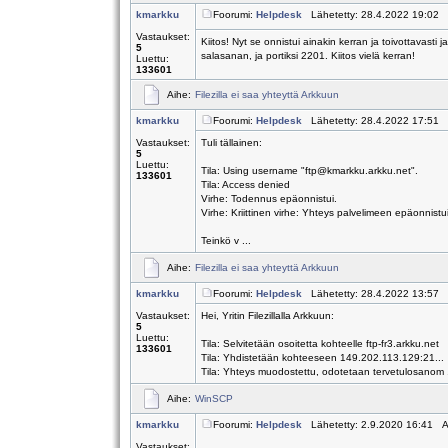
kmarkku
Foorumi:
Helpdesk
Lähetetty: 28.4.2022 19:02 
Vastaukset:
Kiitos! Nyt se onnistui ainakin kerran ja toivottavasti j
5
salasanan, ja portiksi 2201. Kiitos vielä kerran!
Luettu:
133601
Aihe:
Filezilla ei saa yhteyttä Arkkuun
kmarkku
Foorumi:
Helpdesk
Lähetetty: 28.4.2022 17:51 
Vastaukset:
Tuli tällainen:
5
Luettu:
Tila: Using username "ftp@kmarkku.arkku.net".
133601
Tila: Access denied
Virhe: Todennus epäonnistui.
Virhe: Kriittinen virhe: Yhteys palvelimeen epäonnistu
Teinkö v ...
Aihe:
Filezilla ei saa yhteyttä Arkkuun
kmarkku
Foorumi:
Helpdesk
Lähetetty: 28.4.2022 13:57 
Vastaukset:
Hei, Yritin Filezillalla Arkkuun:
5
Luettu:
Tila: Selvitetään osoitetta kohteelle ftp-fr3.arkku.net
133601
Tila: Yhdistetään kohteeseen 149.202.113.129:21...
Tila: Yhteys muodostettu, odotetaan tervetulosanom .
Aihe:
WinSCP
kmarkku
Foorumi:
Helpdesk
Lähetetty: 2.9.2020 16:41 A
Vastaukset: