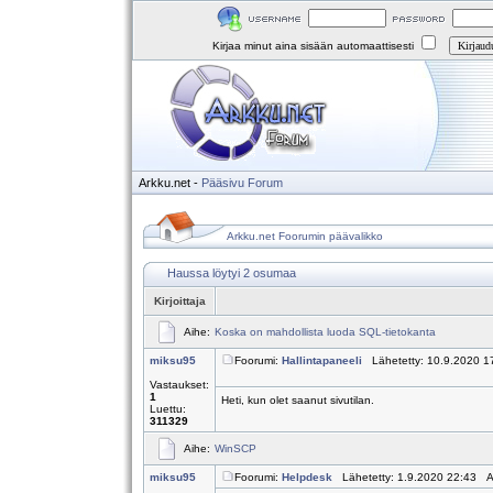
Kirjaa minut aina sisään automaattisesti
Arkku.net
-
Pääsivu
Forum
Arkku.net Foorumin päävalikko
Haussa löytyi 2 osumaa
Kirjoittaja
Aihe:
Koska on mahdollista luoda SQL-tietokanta
miksu95
Foorumi:
Hallintapaneeli
Lähetetty: 10.9.2020 1
Vastaukset:
1
Heti, kun olet saanut sivutilan.
Luettu:
311329
Aihe:
WinSCP
miksu95
Foorumi:
Helpdesk
Lähetetty: 1.9.2020 22:43 A