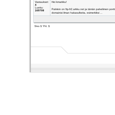
Vastaukset:
Hei kmarkku!
4
Luettu:
Palvlein on ftp-fr2.arkku.net ja tämän palvelimen por
169708
domainisi ilman hakasulkeita, esimerkiksi ...
Sivu
1
Yht.
1