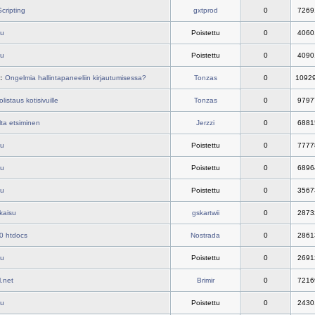
cripting
gxtprod
0
7269
tu
Poistettu
0
4060
tu
Poistettu
0
4090
:
Ongelmia hallintapaneeliin kirjautumisessa?
Tonzas
0
1092
listaus kotisivuille
Tonzas
0
9797
lta etsiminen
Jerzzi
0
6881
tu
Poistettu
0
7777
tu
Poistettu
0
6896
tu
Poistettu
0
3567
kaisu
gskartwii
0
2873
0 htdocs
Nostrada
0
2861
tu
Poistettu
0
2691
l.net
Brimir
0
7216
tu
Poistettu
0
2430