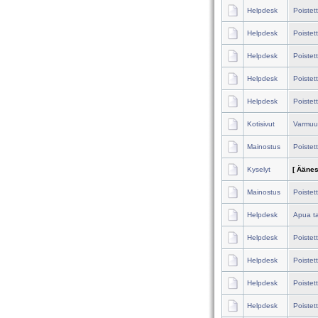
Helpdesk
Poistet
Helpdesk
Poistet
Helpdesk
Poistet
Helpdesk
Poistet
Helpdesk
Poistet
Kotisivut
Varmuus
Mainostus
Poistet
Kyselyt
[ Äänes
Mainostus
Poistet
Helpdesk
Apua ta
Helpdesk
Poistet
Helpdesk
Poistet
Helpdesk
Poistet
Helpdesk
Poistet