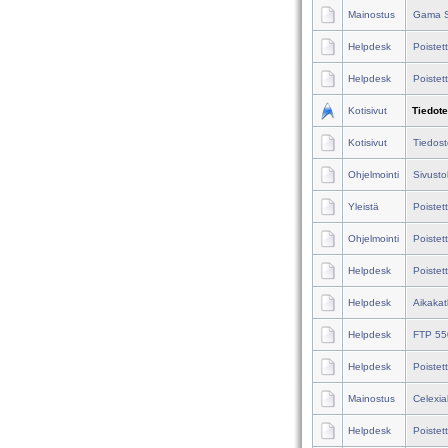
Mainostus
Gama S
Helpdesk
Poistet
Helpdesk
Poistet
Kotisivut
Tiedote
Kotisivut
Tiedosto
Ohjelmointi
Sivusto
Yleistä
Poistet
Ohjelmointi
Poistet
Helpdesk
Poistet
Helpdesk
Aikakat
Helpdesk
FTP 55
Helpdesk
Poistet
Mainostus
Celexia
Helpdesk
Poistet