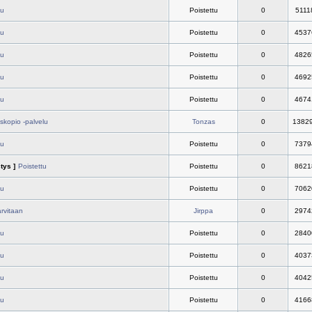
tu
Poistettu
0
5111
tu
Poistettu
0
4537
tu
Poistettu
0
4826
tu
Poistettu
0
4692
tu
Poistettu
0
4674
kopio -palvelu
Tonzas
0
1382
tu
Poistettu
0
7379
tys ]
Poistettu
Poistettu
0
8621
tu
Poistettu
0
7062
rvitaan
Jirppa
0
2974
tu
Poistettu
0
2840
tu
Poistettu
0
4037
tu
Poistettu
0
4042
tu
Poistettu
0
4166