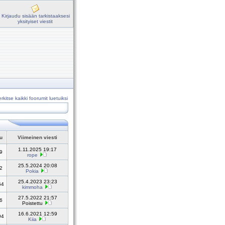
Kirjaudu sisään tarkistaaksesi
yksityiset viestit
rkitse kaikki foorumit luetuiksi
tu
Viimeinen viesti
1.11.2025 19:17
9
rope
25.5.2024 20:08
2
Pokia
25.4.2023 23:23
64
kimmoha
27.5.2022 21:57
6
Poistettu
16.6.2021 12:59
94
Kiia