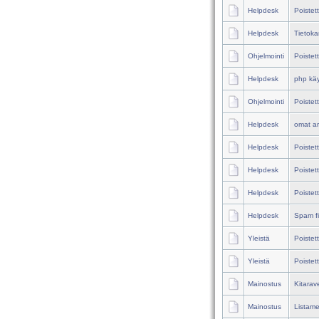
Helpdesk
Poistet
Helpdesk
Tietoka
Ohjelmointi
Poistet
Helpdesk
php käy
Ohjelmointi
Poistet
Helpdesk
omat ar
Helpdesk
Poistet
Helpdesk
Poistet
Helpdesk
Poistet
Helpdesk
Spam fil
Yleistä
Poistet
Yleistä
Poistet
Mainostus
Kitarav
Mainostus
Listame