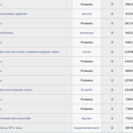
tu
Poistettu
0
8922
ntataulujen ylijäämä
latesofi
0
9153
tu
Poistettu
0
2817
ttöönotto
eeforester
0
9431
tu
Poistettu
0
6461
kku.net sivut eivät uudelleenohjaudu oikein.
annas
0
1163
tu
Poistettu
0
1024
tu
Poistettu
0
9660
tu
Poistettu
0
1033
tteri toimii liiankin hyvin!
EnsioFA
0
1010
tu
Poistettu
0
7853
tu
Poistettu
0
7308
ehkeistä kiinnostuneille
lbguitar
0
7534
dia ja HF:n sivut
happyfrankenstein
0
6876