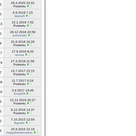
28.4.2020 22:41
0
Poistettu
6.8.2019 7:15
0
latesofi
22.2.2019 7:52
43
Poistettu
29.12.2018 20:59
0
eeforester
31.8.2018 10:26
9
Poistettu
17.8.2018 8:20
97
annas
27.3.2018 11:58
78
Poistettu
13.7.2017 22:15
7
Poistettu
11.7.2017 0:24
08
Poistettu
3.4.2017 19:46
60
EnsioFA
12.12.2016 20:27
3
Poistettu
9.12.2016 14:37
2
Poistettu
7.10.2015 12:04
2
lbguitar
20.8.2015 22:19
6
happyfrankenstein