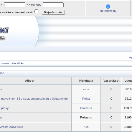
Rekisteröidy
na sisään automaattisesti
Me
orumin päävalikko
maa
Aiheet
Kirjoittaja
Vastaukset
Luet
or
rope
0
3018
 palvelimen SSL-salausmenetelmän päivittäminen
Pokia
0
6512
 proxy?
kimmoha
0
1507
tu
Poistettu
0
8160
hyvästä palvelusta
Kiia
0
2880