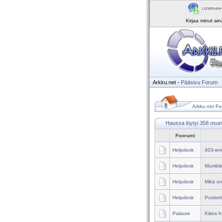
Kirjaa minut ai
Arkku.net
-
Pääsivu
Forum
Arkku.net Fo
Haussa löytyi 358 osu
Foorumi
Helpdesk
403-err
Helpdesk
Mumble
Helpdesk
Mikä on
Helpdesk
Poistet
Palaute
Kiitos 