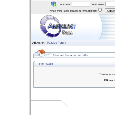
Kirjaa minut aina sisään automaattisesti
Arkku.net
-
Pääsivu
Forum
Arkku.net Foorumin päävalikko
Informaatio
Tämän foorum
Klikkaa