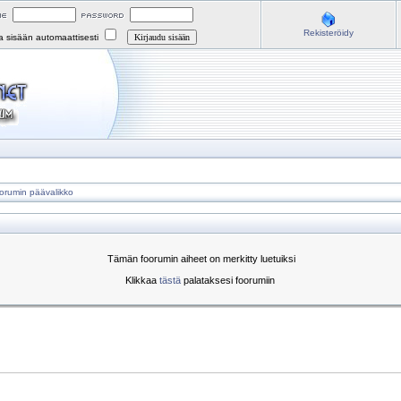
Rekisteröidy
na sisään automaattisesti
orumin päävalikko
Tämän foorumin aiheet on merkitty luetuiksi
Klikkaa
tästä
palataksesi foorumiin