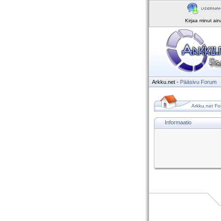
Kirjaa minut ai
Arkku.net
-
Pääsivu
Forum
Arkku.net Fo
Informaatio