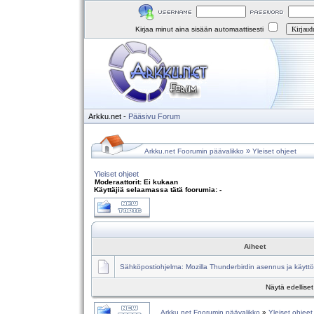
Kirjaa minut aina sisään automaattisesti
Arkku.net
-
Pääsivu
Forum
»
Arkku.net Foorumin päävalikko
Yleiset ohjeet
Yleiset ohjeet
Moderaattorit: Ei kukaan
Käyttäjiä selaamassa tätä foorumia: -
Aiheet
Sähköpostiohjelma: Mozilla Thunderbirdin asennus ja käyttö
Näytä edellise
Arkku.net Foorumin päävalikko
»
Yleiset ohjeet