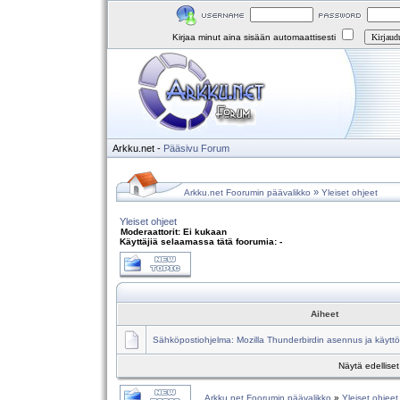
Kirjaa minut aina sisään automaattisesti
Arkku.net
-
Pääsivu
Forum
»
Arkku.net Foorumin päävalikko
Yleiset ohjeet
Yleiset ohjeet
Moderaattorit: Ei kukaan
Käyttäjiä selaamassa tätä foorumia: -
Aiheet
Sähköpostiohjelma: Mozilla Thunderbirdin asennus ja käyttö
Näytä edellise
Arkku.net Foorumin päävalikko
»
Yleiset ohjeet