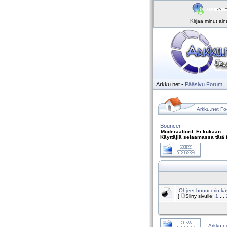
Kirjaa minut ai
Arkku.net
-
Pääsivu
Forum
Arkku.net Fo
Bouncer
Moderaattorit: Ei kukaan
Käyttäjiä selaamassa tätä 
Ohjeet bouncerin kä
[
Siirry sivulle:
1
...
Arkku.n