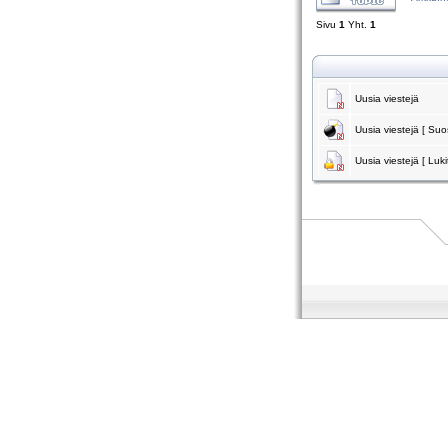
Sivu
1
Yht.
1
Uusia viestejä
Uusia viestejä [ Suos
Uusia viestejä [ Luki