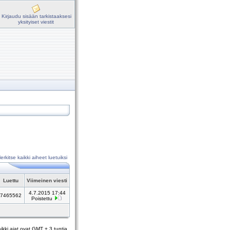
Kirjaudu sisään tarkistaaksesi
yksityiset viestit
erkitse kaikki aiheet luetuiksi
Luettu
Viimeinen viesti
4.7.2015 17:44
7465562
Poistettu
ikki ajat ovat GMT + 3 tuntia