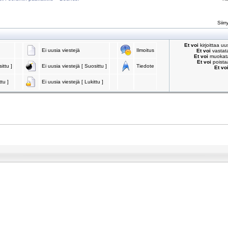
Siirr
Et voi
kirjoittaa u
Ei uusia viestejä
Ilmoitus
Et voi
vastata
Et voi
muokata 
Et voi
poistaa
ittu ]
Ei uusia viestejä [ Suosittu ]
Tiedote
Et vo
ttu ]
Ei uusia viestejä [ Lukittu ]