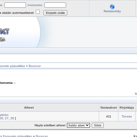
Rekisteröidy
na sisään automaattisesti
»
orumin päävalikko
Bouncer
foorumia: -
M
Aiheet
Vastaukset
Kirjoittaja
yttöön
411
Tonzas
26
,
27
,
28
]
Näytä edelliset aiheet:
et Foorumin päävalikko
»
Bouncer
Ka