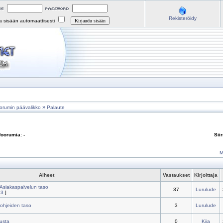
Rekisteröidy
na sisään automaattisesti
»
orumin päävalikko
Palaute
foorumia: -
Sii
M
Aiheet
Vastaukset
Kirjoittaja
 Asiakaspalvelun taso
37
Lurulude
,
3
]
 ohjeiden taso
3
Lurulude
lusta
0
Kiia