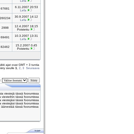
Lefa
6.11.2007 20:53
67681
Lefa
30.9.2007 14:12
260234
Lefa
12.4.2007 18:15
2998
Poistettu
10.3.2007 13:31
69491
Lefa
15.2.2007 0:45
82462
Poistettu
ikki ajat ovat GMT + 3 tuntia
iirry sivulle
1
,
2
,
3
Seuraava
y:
usia viestejä tässä foorumissa
 viesteihin tässä foorumissa
viestejäsi tässä foorumissa
 viestejäsi tässä foorumissa
i
äänestää tässä foorumissa