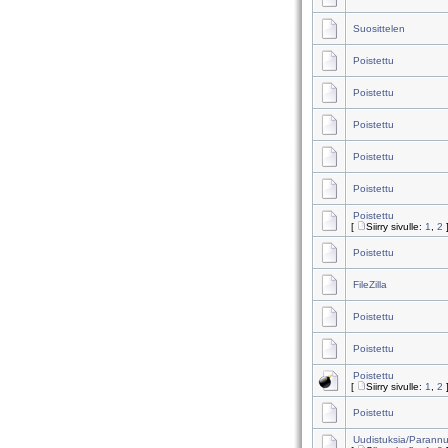
Suosittelen
Poistettu
Poistettu
Poistettu
Poistettu
Poistettu
Poistettu
[
Siirry sivulle:
1
,
2
Poistettu
FileZilla
Poistettu
Poistettu
Poistettu
[
Siirry sivulle:
1
,
2
Poistettu
Uudistuksia/Parann