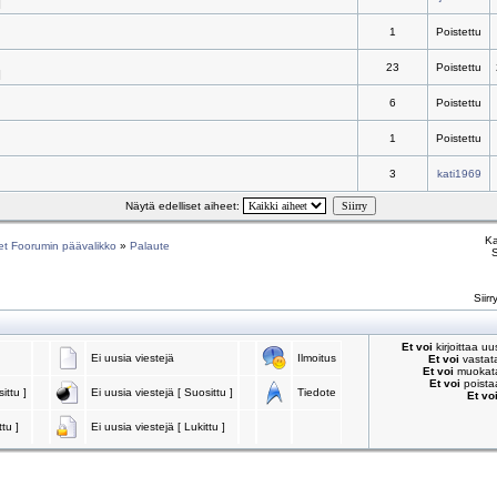
]
1
Poistettu
23
Poistettu
]
6
Poistettu
1
Poistettu
3
kati1969
Näytä edelliset aiheet:
Ka
et Foorumin päävalikko
»
Palaute
S
Siirr
Et voi
kirjoittaa u
Ei uusia viestejä
Ilmoitus
Et voi
vastata
Et voi
muokata 
Et voi
poistaa
ittu ]
Ei uusia viestejä [ Suosittu ]
Tiedote
Et vo
ttu ]
Ei uusia viestejä [ Lukittu ]