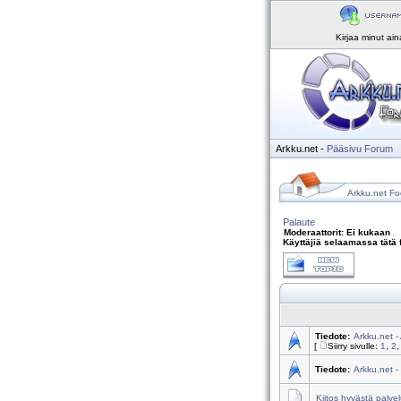
Kirjaa minut ai
Arkku.net
-
Pääsivu
Forum
Arkku.net Fo
Palaute
Moderaattorit: Ei kukaan
Käyttäjiä selaamassa tätä 
Tiedote:
Arkku.net -
[
Siirry sivulle:
1
,
2
Tiedote:
Arkku.net -
Kiitos hyvästä palve