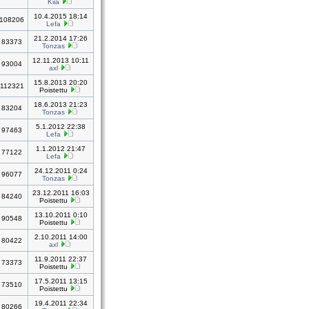
Kiia
10.4.2015 18:14
108206
Lefa
21.2.2014 17:26
83373
Tonzas
12.11.2013 10:11
93004
axl
15.8.2013 20:20
112321
Poistettu
18.6.2013 21:23
83204
Tonzas
5.1.2012 22:38
97463
Lefa
1.1.2012 21:47
77122
Lefa
24.12.2011 0:24
96077
Tonzas
23.12.2011 16:03
84240
Poistettu
13.10.2011 0:10
90548
Poistettu
2.10.2011 14:00
80422
axl
11.9.2011 22:37
73373
Poistettu
17.5.2011 13:15
73510
Poistettu
19.4.2011 22:34
80266