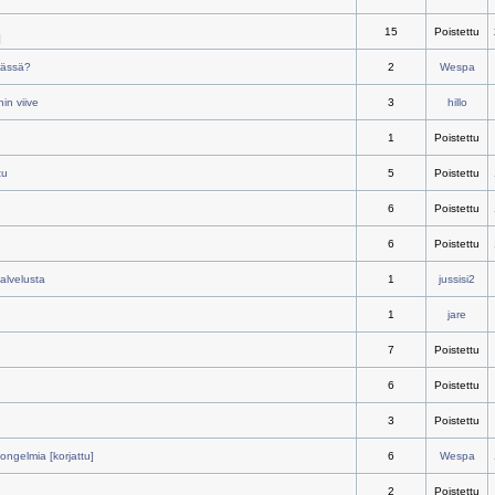
15
Poistettu
]
rässä?
2
Wespa
in viive
3
hillo
1
Poistettu
tu
5
Poistettu
6
Poistettu
6
Poistettu
palvelusta
1
jussisi2
1
jare
7
Poistettu
6
Poistettu
3
Poistettu
ongelmia [korjattu]
6
Wespa
2
Poistettu