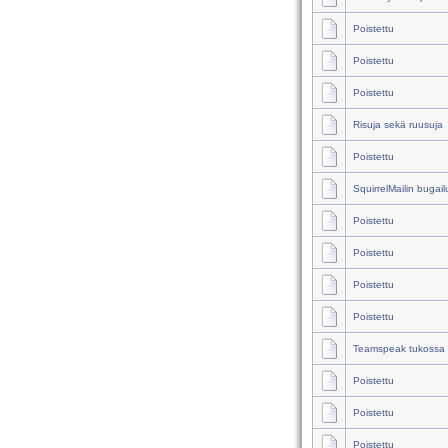
Poistettu
Poistettu
Poistettu
Risuja sekä ruusuja
Poistettu
SquirrelMailin bugail
Poistettu
Poistettu
Poistettu
Poistettu
Teamspeak tukossa
Poistettu
Poistettu
Poistettu