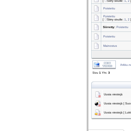
[
Siirry sivulle:
1
,
2
Poistettu
Poistettu
[
Siirry sivulle:
1
,
2
Siirretty:
Poistettu
Poistettu
Mainostus
Arkku.n
Sivu
1
Yht.
3
Uusia viestejä
Uusia viestejä [ Suos
Uusia viestejä [ Luki