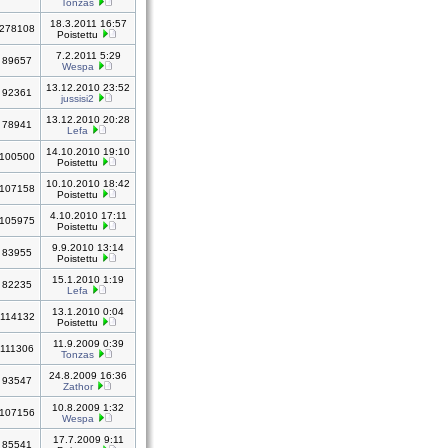
Tonzas
18.3.2011 16:57
278108
Poistettu
7.2.2011 5:29
89657
Wespa
13.12.2010 23:52
92361
jussisi2
13.12.2010 20:28
78941
Lefa
14.10.2010 19:10
100500
Poistettu
10.10.2010 18:42
107158
Poistettu
4.10.2010 17:11
105975
Poistettu
9.9.2010 13:14
83955
Poistettu
15.1.2010 1:19
82235
Lefa
13.1.2010 0:04
114132
Poistettu
11.9.2009 0:39
111306
Tonzas
24.8.2009 16:36
93547
Zathor
10.8.2009 1:32
107156
Wespa
17.7.2009 9:11
85541