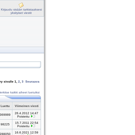
Kirjaudu sisään tarkistaaksesi
yksityiset viestit
rry sivulle
1
,
2
,
3
Seuraava
erkitse kaikki aiheet luetuiksi
Luettu
Viimeinen viesti
26.4.2012 14:47
369989
Poistettu
15.7.2011 22:54
98225
Poistettu
16.6.2021 12:59
288050