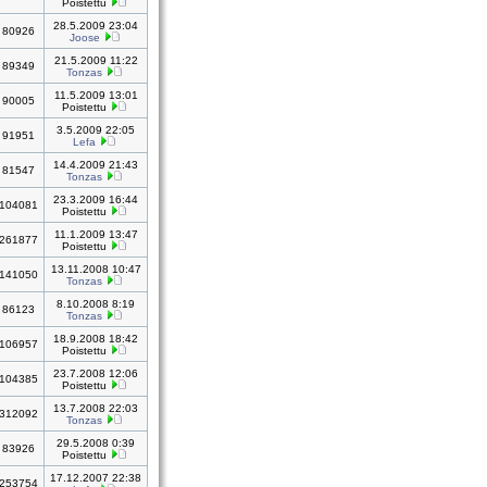
Poistettu
28.5.2009 23:04
80926
Joose
21.5.2009 11:22
89349
Tonzas
11.5.2009 13:01
90005
Poistettu
3.5.2009 22:05
91951
Lefa
14.4.2009 21:43
81547
Tonzas
23.3.2009 16:44
104081
Poistettu
11.1.2009 13:47
261877
Poistettu
13.11.2008 10:47
141050
Tonzas
8.10.2008 8:19
86123
Tonzas
18.9.2008 18:42
106957
Poistettu
23.7.2008 12:06
104385
Poistettu
13.7.2008 22:03
312092
Tonzas
29.5.2008 0:39
83926
Poistettu
17.12.2007 22:38
253754