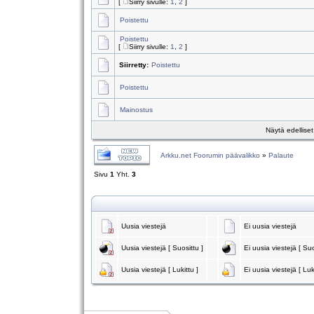
[
Siirry sivulle:
1
,
2
]
Poistettu
Poistettu
[
Siirry sivulle:
1
,
2
]
Siirretty:
Poistettu
Poistettu
Mainostus
Näytä edellise
Arkku.net Foorumin päävalikko
»
Palaute
Sivu
1
Yht.
3
Uusia viestejä
Ei uusia viestejä
Uusia viestejä [ Suosittu ]
Ei uusia viestejä [ Suo
Uusia viestejä [ Lukittu ]
Ei uusia viestejä [ Luk