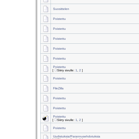
Suosittelen
Poistettu
Poistettu
Poistettu
Poistettu
Poistettu
Poistettu
[
Siirry sivulle:
1
,
2
]
Poistettu
FileZilla
Poistettu
Poistettu
Poistettu
[
Siirry sivulle:
1
,
2
]
Poistettu
Uudistuksia/Parannusehdotuksia