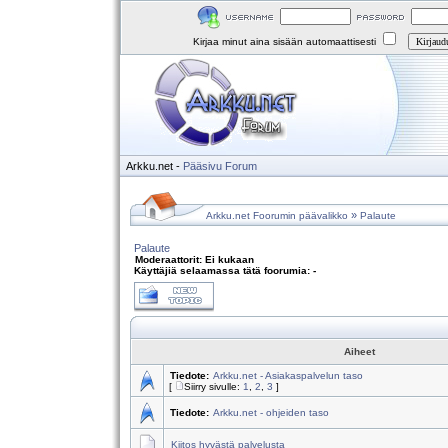
Kirjaa minut aina sisään automaattisesti
Arkku.net
-
Pääsivu
Forum
»
Arkku.net Foorumin päävalikko
Palaute
Palaute
Moderaattorit: Ei kukaan
Käyttäjiä selaamassa tätä foorumia: -
Aiheet
Tiedote:
Arkku.net - Asiakaspalvelun taso
[
Siirry sivulle:
1
,
2
,
3
]
Tiedote:
Arkku.net - ohjeiden taso
Kiitos hyvästä palvelusta