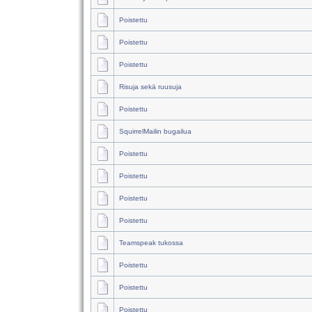
Poistettu
Poistettu
Poistettu
Risuja sekä ruusuja
Poistettu
SquirrelMailin bugailua
Poistettu
Poistettu
Poistettu
Poistettu
Teamspeak tukossa
Poistettu
Poistettu
Poistettu