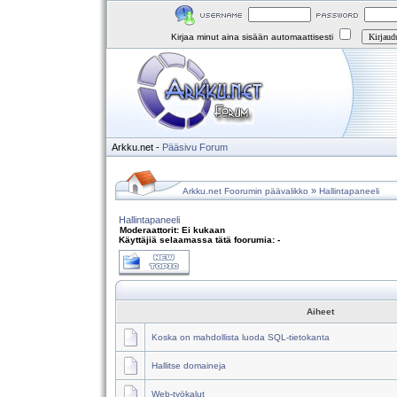
Kirjaa minut aina sisään automaattisesti
Arkku.net
-
Pääsivu
Forum
»
Arkku.net Foorumin päävalikko
Hallintapaneeli
Hallintapaneeli
Moderaattorit: Ei kukaan
Käyttäjiä selaamassa tätä foorumia: -
Aiheet
Koska on mahdollista luoda SQL-tietokanta
Hallitse domaineja
Web-työkalut