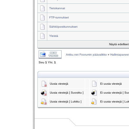
Tietokannat
FTP-tunnukset
Sähköpostitunnukset
Yleistä
Näytä edellise
Arkku.net Foorumin päävalikko
»
Hallintapaneel
Sivu
1
Yht.
1
Uusia viestejä
Ei uusia viestejä
Uusia viestejä [ Suosittu ]
Ei uusia viestejä [ Suo
Uusia viestejä [ Lukittu ]
Ei uusia viestejä [ Luk