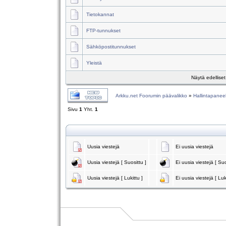
Tietokannat
FTP-tunnukset
Sähköpostitunnukset
Yleistä
Näytä edellise
Arkku.net Foorumin päävalikko
»
Hallintapaneel
Sivu
1
Yht.
1
Uusia viestejä
Ei uusia viestejä
Uusia viestejä [ Suosittu ]
Ei uusia viestejä [ Suo
Uusia viestejä [ Lukittu ]
Ei uusia viestejä [ Luk