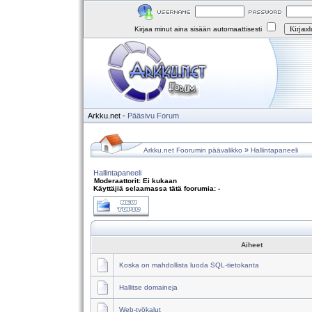
Kirjaa minut aina sisään automaattisesti
Arkku.net
-
Pääsivu
Forum
»
Arkku.net Foorumin päävalikko
Hallintapaneeli
Hallintapaneeli
Moderaattorit: Ei kukaan
Käyttäjiä selaamassa tätä foorumia: -
Aiheet
Koska on mahdollista luoda SQL-tietokanta
Hallitse domaineja
Web-työkalut