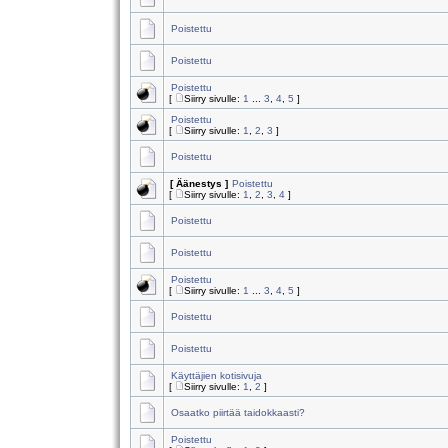
Poistettu
Poistettu
Poistettu
[
Siirry sivulle:
1
...
3
,
4
,
5
]
Poistettu
[
Siirry sivulle:
1
,
2
,
3
]
Poistettu
[ Äänestys ]
Poistettu
[
Siirry sivulle:
1
,
2
,
3
,
4
]
Poistettu
Poistettu
Poistettu
[
Siirry sivulle:
1
...
3
,
4
,
5
]
Poistettu
Poistettu
Käyttäjien kotisivuja
[
Siirry sivulle:
1
,
2
]
Osaatko piirtää taidokkaasti?
Poistettu