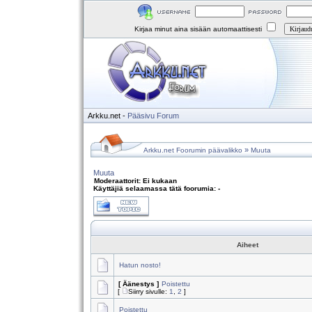
Kirjaa minut aina sisään automaattisesti
Arkku.net
-
Pääsivu
Forum
»
Arkku.net Foorumin päävalikko
Muuta
Muuta
Moderaattorit: Ei kukaan
Käyttäjiä selaamassa tätä foorumia: -
Aiheet
Hatun nosto!
[ Äänestys ]
Poistettu
[
Siirry sivulle:
1
,
2
]
Poistettu