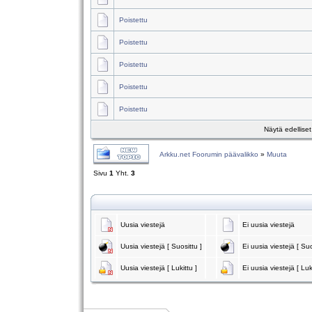
Poistettu
Poistettu
Poistettu
Poistettu
Poistettu
Näytä edellise
Arkku.net Foorumin päävalikko
»
Muuta
Sivu
1
Yht.
3
Uusia viestejä
Ei uusia viestejä
Uusia viestejä [ Suosittu ]
Ei uusia viestejä [ Suo
Uusia viestejä [ Lukittu ]
Ei uusia viestejä [ Luk