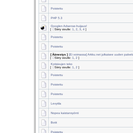
Poistettu
PHP 5.3
Googlen Adsense-huijaus!
[
Siirry sivulle:
1
,
2
,
3
,
4
]
Poistettu
Poistettu
[ Äänestys ]
[Ei voimassa] Arkku.net julkaisee uuden palvel
[
Siirry sivulle:
1
,
2
]
Kotisivujen teko
[
Siirry sivulle:
1
,
2
]
Poistettu
Poistettu
Poistettu
Levytila
Nopea kaistansyönti
Botit
Poistettu