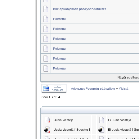
Bnc-apuohjelman päivitysehdotukset
Poistettu
Poistettu
Poistettu
Poistettu
Poistettu
Poistettu
Näytä edellise
Arkku.net Foorumin päävalikko
»
Yleistä
Sivu
1
Yht.
4
Uusia viestejä
Ei uusia viestejä
Uusia viestejä [ Suosittu ]
Ei uusia viestejä [ Suo