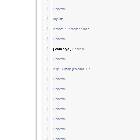
Poistettu
rajoista
Kotisivut Photoshop:illa?
Poistettu
[ Äänestys ]
Poistettu
Poistettu
Kirjautumisjärjestelmä, lue!
Poistettu
Poistettu
Poistettu
Poistettu
Poistettu
Poistettu
Poistettu