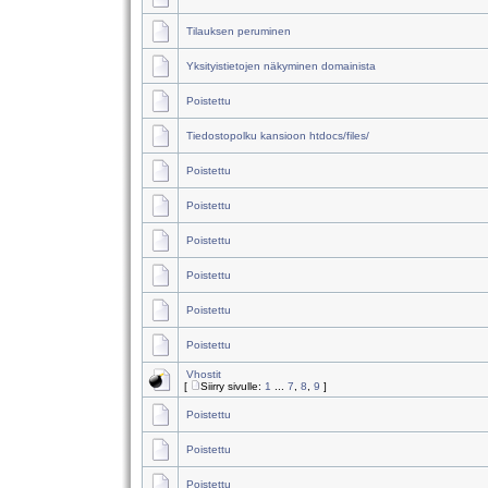
Tilauksen peruminen
Yksityistietojen näkyminen domainista
Poistettu
Tiedostopolku kansioon htdocs/files/
Poistettu
Poistettu
Poistettu
Poistettu
Poistettu
Poistettu
Vhostit
[
Siirry sivulle:
1
...
7
,
8
,
9
]
Poistettu
Poistettu
Poistettu