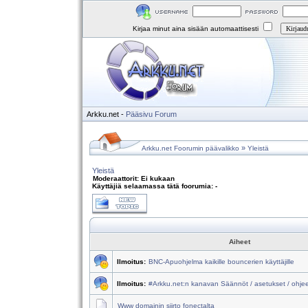
Kirjaa minut aina sisään automaattisesti
Arkku.net
-
Pääsivu
Forum
»
Arkku.net Foorumin päävalikko
Yleistä
Yleistä
Moderaattorit: Ei kukaan
Käyttäjiä selaamassa tätä foorumia: -
Aiheet
Ilmoitus:
BNC-Apuohjelma kaikille bouncerien käyttäjille
Ilmoitus:
#Arkku.net:n kanavan Säännöt / asetukset / ohje
Www domainin siirto fonectalta