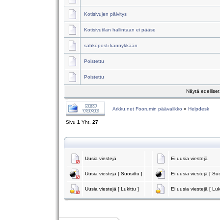
Kotisivujen päivitys
Kotisivutilan hallintaan ei pääse
sähköposti kännykkään
Poistettu
Poistettu
Näytä edellise
Arkku.net Foorumin päävalikko
»
Helpdesk
Sivu
1
Yht.
27
Uusia viestejä
Ei uusia viestejä
Uusia viestejä [ Suosittu ]
Ei uusia viestejä [ Suo
Uusia viestejä [ Lukittu ]
Ei uusia viestejä [ Luk