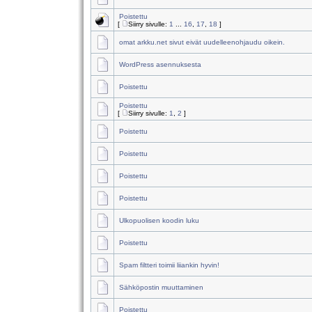
Poistettu
[
Siirry sivulle:
1
...
16
,
17
,
18
]
omat arkku.net sivut eivät uudelleenohjaudu oikein.
WordPress asennuksesta
Poistettu
Poistettu
[
Siirry sivulle:
1
,
2
]
Poistettu
Poistettu
Poistettu
Poistettu
Ulkopuolisen koodin luku
Poistettu
Spam filtteri toimii liiankin hyvin!
Sähköpostin muuttaminen
Poistettu