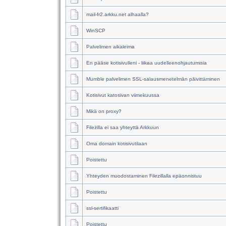
mail-fr2.arkku.net alhaalla?
WinSCP
Palvelimen aikaleima
En pääse kotisivulleni - liikaa uudelleenohjautumisia
Mumble palvelimen SSL-salausmenetelmän päivittäminen
Kotisivut katosivan viimekuussa
Mikä on proxy?
Filezilla ei saa yhteyttä Arkkuun
Oma domain kotisivutilaan
Poistettu
Yhteyden muodostaminen Filezillalla epäonnistuu
Poistettu
ssl-sertifikaatti
Poistettu