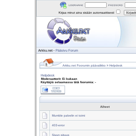
Kirjaa minut aina sisään automaattisesti
Arkku.net
-
Pääsivu
Forum
»
Arkku.net Foorumin päävalikko
Helpdesk
Helpdesk
Moderaattorit: Ei kukaan
Käyttäjiä selaamassa tätä foorumia: -
Aiheet
Mumble palvelin ei toimi
403-error
Sivun pituus