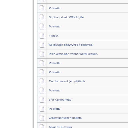
Poistettu
Sopiva palvelu WP-blogille
Poistettu
https://
Kotisivujen näkyvyys eri selaimilla
PHP-versio liian vanha WordPressille.
Poistettu
Poistettu
Tietokantataulujen ylijäämä
Poistettu
php käyttöönotto
Poistettu
verkkotunnuksen hallinta
Arkun PHP-versio