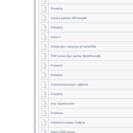
Poistettu
Sopiva palvelu WP-blogille
Poistettu
https://
Kotisivujen näkyvyys eri selaimilla
PHP-versio liian vanha WordPressille.
Poistettu
Poistettu
Tietokantataulujen ylijäämä
Poistettu
php käyttöönotto
Poistettu
verkkotunnuksen hallinta
Arkun PHP-versio