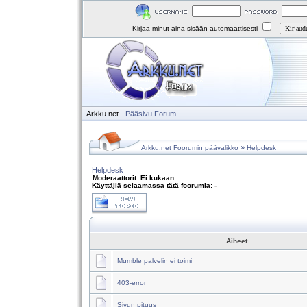
Kirjaa minut aina sisään automaattisesti
Arkku.net
-
Pääsivu
Forum
»
Arkku.net Foorumin päävalikko
Helpdesk
Helpdesk
Moderaattorit: Ei kukaan
Käyttäjiä selaamassa tätä foorumia: -
Aiheet
Mumble palvelin ei toimi
403-error
Sivun pituus