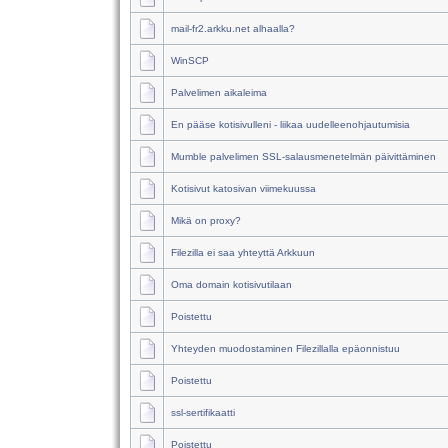
mail-fr2.arkku.net alhaalla?
WinSCP
Palvelimen aikaleima
En pääse kotisivulleni - liikaa uudelleenohjautumisia
Mumble palvelimen SSL-salausmenetelmän päivittäminen
Kotisivut katosivan viimekuussa
Mikä on proxy?
Filezilla ei saa yhteyttä Arkkuun
Oma domain kotisivutilaan
Poistettu
Yhteyden muodostaminen Filezillalla epäonnistuu
Poistettu
ssl-sertifikaatti
Poistettu