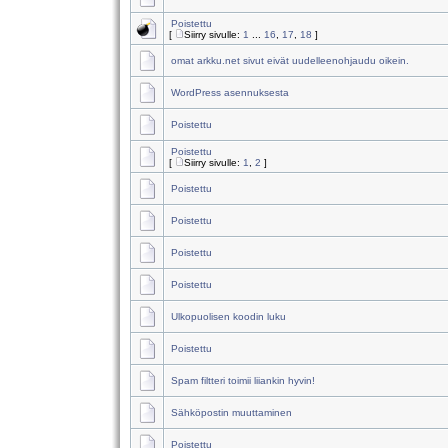
Poistettu
[
Siirry sivulle:
1
...
16
,
17
,
18
]
omat arkku.net sivut eivät uudelleenohjaudu oikein.
WordPress asennuksesta
Poistettu
Poistettu
[
Siirry sivulle:
1
,
2
]
Poistettu
Poistettu
Poistettu
Poistettu
Ulkopuolisen koodin luku
Poistettu
Spam filtteri toimii liiankin hyvin!
Sähköpostin muuttaminen
Poistettu