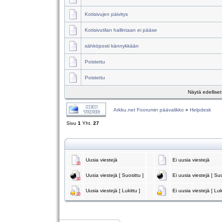
Kotisivujen päivitys
Kotisivutilan hallintaan ei pääse
sähköposti kännykkään
Poistettu
Poistettu
Näytä edellise
Arkku.net Foorumin päävalikko
»
Helpdesk
Sivu
1
Yht.
27
Uusia viestejä
Ei uusia viestejä
Uusia viestejä [ Suosittu ]
Ei uusia viestejä [ Suo
Uusia viestejä [ Lukittu ]
Ei uusia viestejä [ Luk