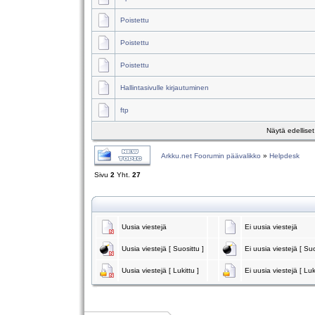
Poistettu
Poistettu
Poistettu
Hallintasivulle kirjautuminen
ftp
Näytä edellise
Arkku.net Foorumin päävalikko
»
Helpdesk
Sivu
2
Yht.
27
Uusia viestejä
Ei uusia viestejä
Uusia viestejä [ Suosittu ]
Ei uusia viestejä [ Suo
Uusia viestejä [ Lukittu ]
Ei uusia viestejä [ Luk