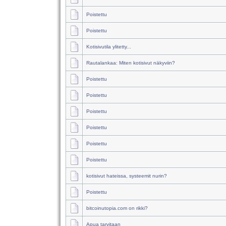
Poistettu
Poistettu
Kotisivutila ylitetty...
Rautalankaa: Miten kotisivut näkyviin?
Poistettu
Poistettu
Poistettu
Poistettu
Poistettu
Poistettu
kotisivut hateissa, systeemit nurin?
Poistettu
bitcoinutopia.com on rikki?
Apua tarvitaan