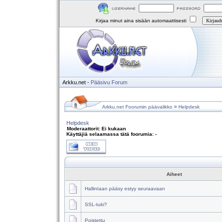
Kirjaa minut aina sisään automaattisesti
Arkku.net
-
Pääsivu
Forum
»
Arkku.net Foorumin päävalikko
Helpdesk
Helpdesk
Moderaattorit: Ei kukaan
Käyttäjiä selaamassa tätä foorumia: -
Aiheet
Hallintaan pääsy estyy seuraavaan
SSL-tuki?
Poistettu