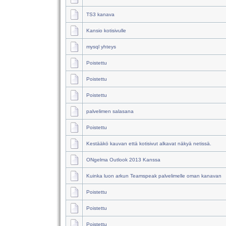
TS3 kanava
Kansio kotisivulle
mysql yhteys
Poistettu
Poistettu
Poistettu
palvelimen salasana
Poistettu
Kestääkö kauvan että kotisivut alkavat näkyä netissä.
ONgelma Outlook 2013 Kanssa
Kuinka luon arkun Teamspeak palvelimelle oman kanavan
Poistettu
Poistettu
Poistettu