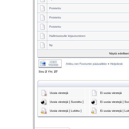
Poistettu
Poistettu
Poistettu
Hallintasivulle kirjautuminen
ftp
Näytä edellise
Arkku.net Foorumin päävalikko
»
Helpdesk
Sivu
2
Yht.
27
Uusia viestejä
Ei uusia viestejä
Uusia viestejä [ Suosittu ]
Ei uusia viestejä [ Suo
Uusia viestejä [ Lukittu ]
Ei uusia viestejä [ Luk