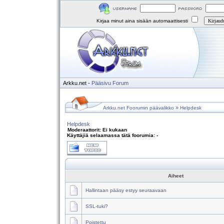
Kirjaa minut aina sisään automaattisesti
Arkku.net
-
Pääsivu
Forum
»
Arkku.net Foorumin päävalikko
Helpdesk
Helpdesk
Moderaattorit: Ei kukaan
Käyttäjiä selaamassa tätä foorumia: -
Aiheet
Hallintaan pääsy estyy seuraavaan
SSL-tuki?
Poistettu