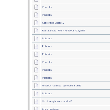
Poistettu
Poistettu
Kotisivutila ylitetty...
Rautalankaa: Miten kotisivut näkyviin?
Poistettu
Poistettu
Poistettu
Poistettu
Poistettu
Poistettu
kotisivut hateissa, systeemit nurin?
Poistettu
bitcoinutopia.com on rikki?
Apua tarvitaan