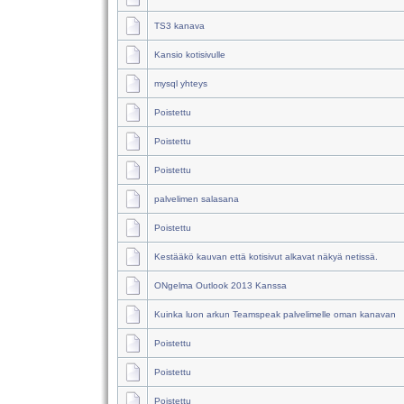
TS3 kanava
Kansio kotisivulle
mysql yhteys
Poistettu
Poistettu
Poistettu
palvelimen salasana
Poistettu
Kestääkö kauvan että kotisivut alkavat näkyä netissä.
ONgelma Outlook 2013 Kanssa
Kuinka luon arkun Teamspeak palvelimelle oman kanavan
Poistettu
Poistettu
Poistettu