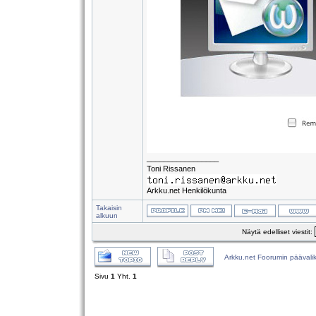
_________________
Toni Rissanen
Arkku.net Henkilökunta
Takaisin
alkuun
Näytä edelliset viestit:
Arkku.net Foorumin päävali
Sivu
1
Yht.
1