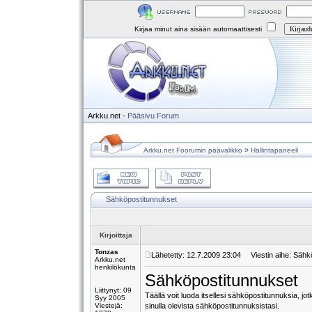
Kirjaa minut aina sisään automaattisesti
Arkku.net
-
Pääsivu
Forum
»
Arkku.net Foorumin päävalikko
Hallintapaneeli
Sähköpostitunnukset
Kirjoittaja
Tonzas
Lähetetty: 12.7.2009 23:04
Viestin aihe: Sähk
Arkku.net
henkilökunta
Sähköpostitunnukset
Liittynyt: 09
Täällä voit luoda itsellesi sähköpostitunnuksia, j
Syy 2005
Viestejä:
sinulla olevista sähköpostitunnuksistasi.