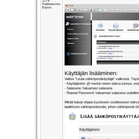
1278
Paikkakunta:
Espoo
Käyttäjän lisääminen:
Valitse "Lisää sähköpostikäyttäjä" valikosta. Täy
- Käyttäjänimi: @-merkin eteen tuleva tunnus, esi
- Salasana: haluamasi salasana
- Repeat Password: haluamasi salasana uudellee
Mikäli haluat ohjata kyseiseen osoitteeseen tuleva
laatikkoon sähköpostiosoite, johon sähköpostit oh